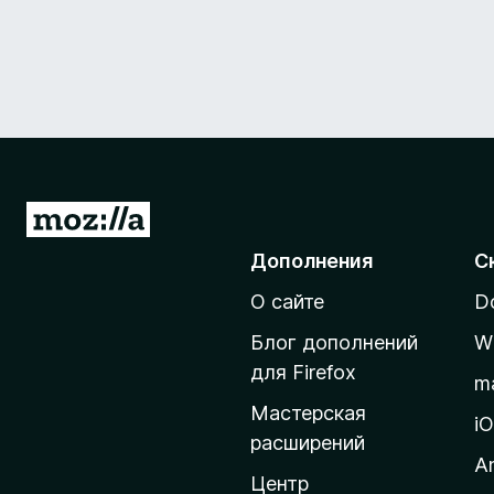
П
е
Дополнения
С
р
О сайте
D
е
й
Блог дополнений
W
т
для Firefox
m
и
Мастерская
н
i
расширений
а
A
д
Центр