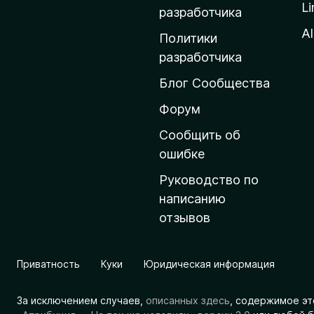
Li
о
разработчика
м
Al
Политики
а
разработчика
ш
Блог Сообщества
н
ю
Форум
ю
Сообщить об
с
ошибке
т
Руководство по
р
написанию
а
отзывов
н
и
ц
Приватность
Куки
Юридическая информация
у
M
За исключением случаев,
описанных здесь
, содержимое эт