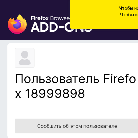
Чтобы и
Чтобы и
Д
о
п
о
л
н
е
н
Пользователь Firefo
и
я
x 18999898
д
л
я
б
р
Сообщить об этом пользователе
а
у