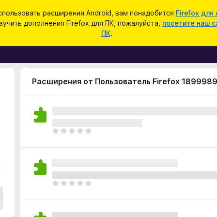
спользовать расширения Android, вам понадобится
Firefox для 
зучить дополнения Firefox для ПК, пожалуйста,
посетите наш с
ПК
.
Расширения от Пользователь Firefox 189998
О
ц
е
н
о
к
О
п
ц
о
е
к
н