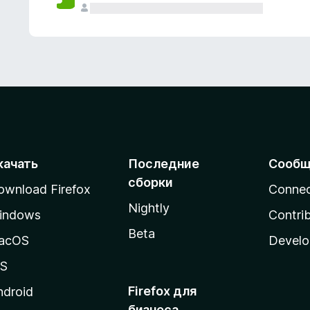
качать
Последние
Сообщ
сборки
ownload Firefox
Conne
Nightly
indows
Contri
Beta
acOS
Develo
OS
Firefox для
ndroid
бизнеса