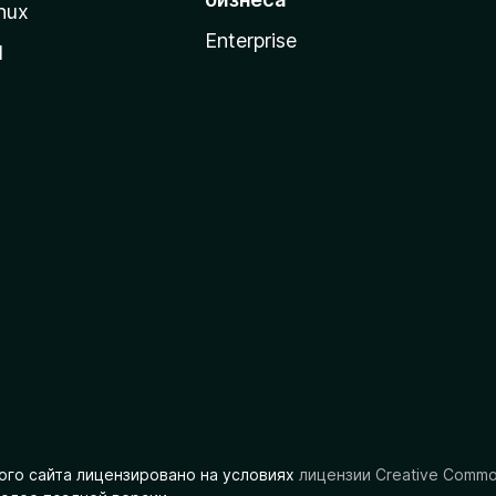
nux
Enterprise
l
ого сайта лицензировано на условиях
лицензии Creative Comm