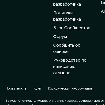
Li
о
разработчика
м
Al
Политики
а
разработчика
ш
Блог Сообщества
н
ю
Форум
ю
Сообщить об
с
ошибке
т
Руководство по
р
написанию
а
отзывов
н
и
ц
Приватность
Куки
Юридическая информация
у
M
За исключением случаев,
описанных здесь
, содержимое эт