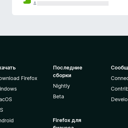
качать
Последние
Сообщ
сборки
ownload Firefox
Conne
Nightly
indows
Contri
Beta
acOS
Develo
OS
Firefox для
ndroid
бизнеса