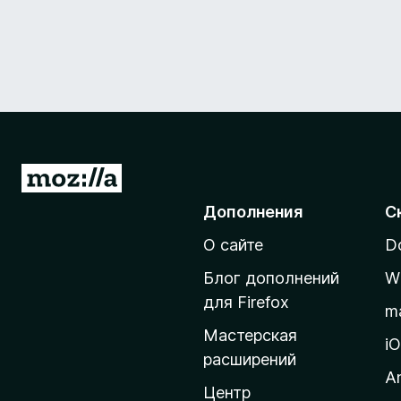
П
е
Дополнения
С
р
О сайте
D
е
й
Блог дополнений
W
т
для Firefox
m
и
Мастерская
н
i
расширений
а
A
д
Центр