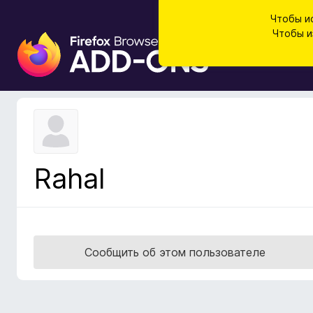
Чтобы и
Чтобы и
Д
о
п
о
л
н
е
н
Rahal
и
я
д
л
я
Сообщить об этом пользователе
б
р
а
у