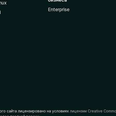
nux
Enterprise
l
ого сайта лицензировано на условиях
лицензии Creative Comm