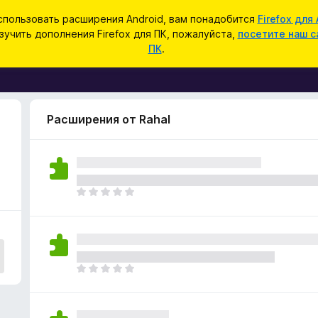
спользовать расширения Android, вам понадобится
Firefox для 
зучить дополнения Firefox для ПК, пожалуйста,
посетите наш с
ПК
.
Расширения от Rahal
О
ц
е
н
о
к
О
п
ц
о
е
к
н