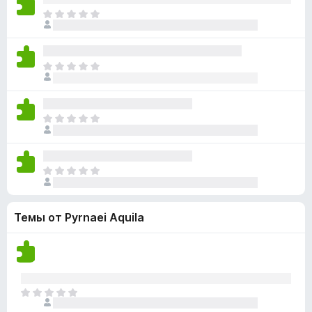
н
н
о
О
е
о
к
ц
т
к
а
е
п
н
н
о
О
е
о
к
ц
т
к
а
е
п
н
н
о
О
е
о
к
ц
т
к
а
е
п
н
н
о
О
е
о
к
ц
т
к
а
е
п
н
Темы от Pyrnaei Aquila
н
о
е
о
к
т
к
а
п
н
о
е
к
О
т
а
ц