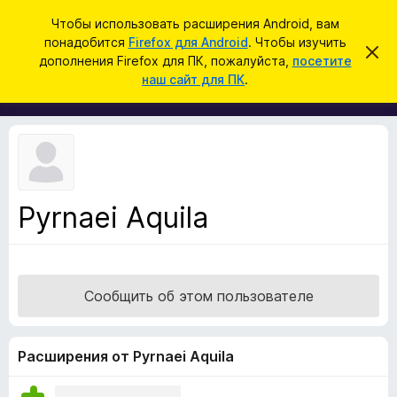
П
Войти
Чтобы использовать расширения Android, вам
о
понадобится
Firefox для Android
. Чтобы изучить
Д
С
и
дополнения Firefox для ПК, пожалуйста,
посетите
к
о
наш сайт для ПК
.
р
с
п
ы
к
т
о
ь
л
э
т
н
о
е
у
в
н
е
Pyrnaei Aquila
и
д
о
я
м
д
л
е
л
н
Сообщить об этом пользователе
я
и
е
б
р
Расширения от Pyrnaei Aquila
а
у