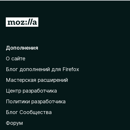
н
а
о
н
к
е
п
П
т
о
е
к
р
а
н
е
Дополнения
е
й
т
О сайте
т
и
Блог дополнений для Firefox
н
Мастерская расширений
а
Центр разработчика
д
о
Политики разработчика
м
Блог Сообщества
а
ш
Форум