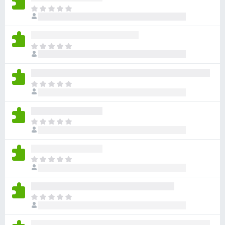
з
О
ц
е
е
р
н
а
О
о
F
ц
к
е
i
п
н
r
о
О
о
e
к
ц
к
а
f
е
п
н
н
o
о
О
е
о
x
к
ц
т
к
а
е
п
н
н
о
О
е
о
к
ц
т
к
а
е
п
н
н
о
О
е
о
к
ц
т
к
а
е
п