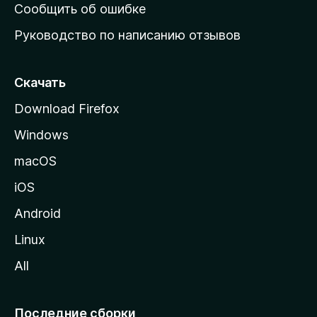
н
Сообщить об ошибке
ю
Руководство по написанию отзывов
ю
с
т
Скачать
р
Download Firefox
а
Windows
н
и
macOS
ц
iOS
у
M
Android
o
Linux
z
All
i
l
l
Последние сборки