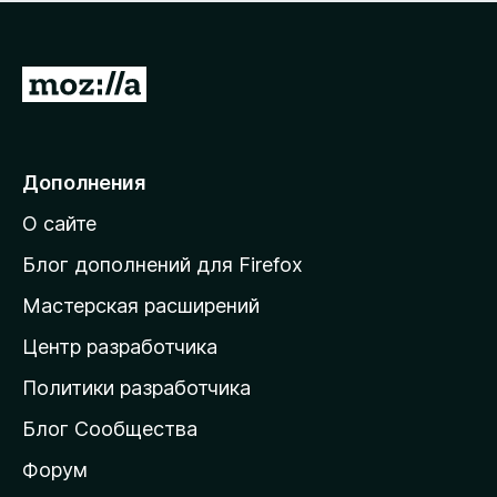
н
а
о
н
к
е
п
П
т
о
е
к
р
а
н
е
Дополнения
е
й
т
О сайте
т
и
Блог дополнений для Firefox
н
Мастерская расширений
а
Центр разработчика
д
о
Политики разработчика
м
Блог Сообщества
а
ш
Форум