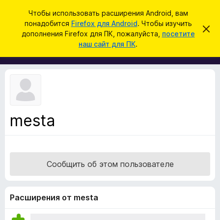
П
Войти
Чтобы использовать расширения Android, вам
о
понадобится
Firefox для Android
. Чтобы изучить
Д
С
и
дополнения Firefox для ПК, пожалуйста,
посетите
к
о
наш сайт для ПК
.
р
с
п
ы
к
т
о
ь
л
э
т
н
о
е
у
в
н
е
mesta
и
д
о
я
м
д
л
е
л
н
Сообщить об этом пользователе
я
и
е
б
р
Расширения от mesta
а
у