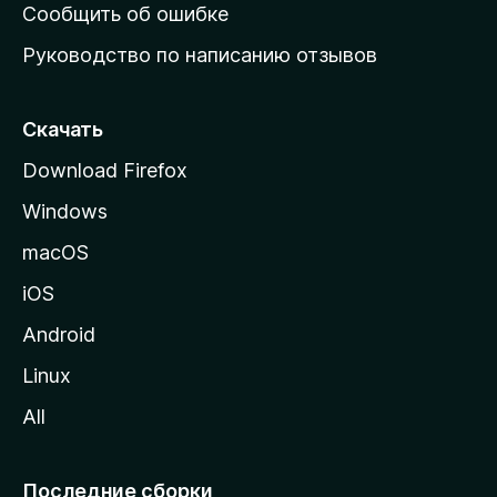
н
Сообщить об ошибке
ю
Руководство по написанию отзывов
ю
с
т
Скачать
р
Download Firefox
а
Windows
н
и
macOS
ц
iOS
у
M
Android
o
Linux
z
All
i
l
l
Последние сборки