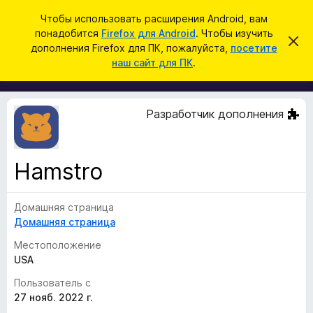
П
Войти
Чтобы использовать расширения Android, вам
о
понадобится
Firefox для Android
. Чтобы изучить
Д
С
и
дополнения Firefox для ПК, пожалуйста,
посетите
к
о
наш сайт для ПК
.
р
с
п
ы
к
т
о
ь
л
э
Разработчик дополнения
т
н
о
е
у
в
н
е
Hamstro
и
д
о
я
м
Домашняя страница
д
л
е
Домашняя страница
л
н
я
и
Местоположение
е
б
USA
р
Пользователь с
а
27 нояб. 2022 г.
у