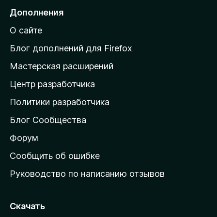
н
е
Дополнения
е
й
т
О сайте
т
и
Блог дополнений для Firefox
н
Мастерская расширений
а
Центр разработчика
д
о
Политики разработчика
м
Блог Сообщества
а
ш
Форум
н
Сообщить об ошибке
ю
Руководство по написанию отзывов
ю
с
т
Скачать
р