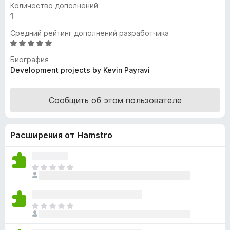
Количество дополнений
з
1
е
Средний рейтинг дополнений разработчика
р
О
а
ц
F
Биография
е
Development projects by Kevin Payravi
i
н
r
е
e
н
Сообщить об этом пользователе
f
о
н
o
а
x
Расширения от Hamstro
4
,
9
О
и
ц
з
е
5
н
О
о
ц
к
е