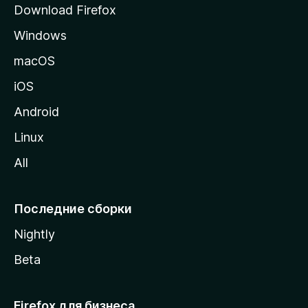
Download Firefox
а
Windows
н
и
macOS
ц
iOS
у
M
Android
o
Linux
z
All
i
l
l
Последние сборки
a
Nightly
Beta
Firefox для бизнеса