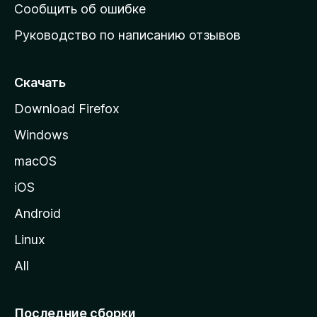
н
Сообщить об ошибке
ю
Руководство по написанию отзывов
ю
с
т
Скачать
р
Download Firefox
а
Windows
н
и
macOS
ц
iOS
у
M
Android
o
Linux
z
All
i
l
l
Последние сборки