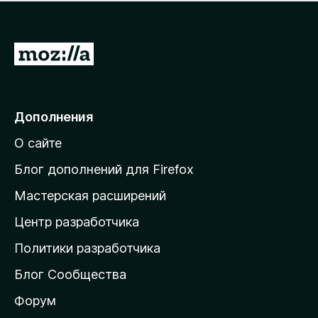
н
а
о
н
к
е
п
П
т
о
е
к
р
а
н
е
Дополнения
е
й
т
О сайте
т
и
Блог дополнений для Firefox
н
Мастерская расширений
а
Центр разработчика
д
о
Политики разработчика
м
Блог Сообщества
а
ш
Форум