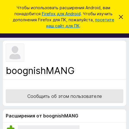
П
Войти
Чтобы использовать расширения Android, вам
о
понадобится
Firefox для Android
. Чтобы изучить
Д
С
и
дополнения Firefox для ПК, пожалуйста,
посетите
к
о
наш сайт для ПК
.
р
с
п
ы
к
т
о
ь
л
э
т
н
о
е
у
в
н
е
boognishMANG
и
д
о
я
м
д
л
е
л
н
Сообщить об этом пользователе
я
и
е
б
р
Расширения от boognishMANG
а
у