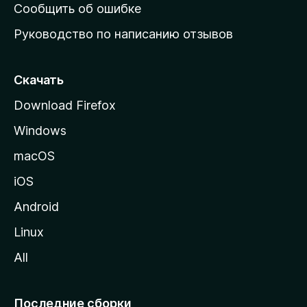
н
Сообщить об ошибке
ю
Руководство по написанию отзывов
ю
с
т
Скачать
р
Download Firefox
а
Windows
н
и
macOS
ц
iOS
у
M
Android
o
Linux
z
All
i
l
l
Последние сборки