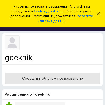
П
Войти
Чтобы использовать расширения Android, вам
о
понадобится
Firefox для Android
. Чтобы изучить
Д
С
и
дополнения Firefox для ПК, пожалуйста,
посетите
к
о
наш сайт для ПК
.
р
с
п
ы
к
т
о
ь
л
э
т
н
о
е
у
в
н
е
geeknik
и
д
о
я
м
д
л
е
л
н
Сообщить об этом пользователе
я
и
е
б
р
Расширения от geeknik
а
у