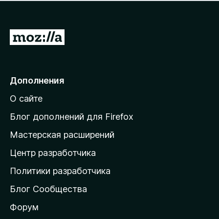
н
а
о
н
к
е
п
П
т
о
е
к
р
а
н
е
Дополнения
е
й
т
О сайте
т
и
Блог дополнений для Firefox
н
Мастерская расширений
а
Центр разработчика
д
о
Политики разработчика
м
Блог Сообщества
а
ш
Форум