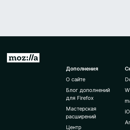
П
е
Дополнения
С
р
О сайте
D
е
й
Блог дополнений
W
т
для Firefox
m
и
Мастерская
н
i
расширений
а
A
д
Центр