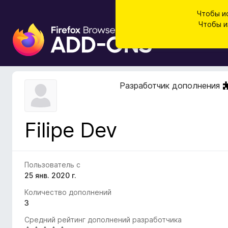
Чтобы и
Чтобы и
Д
о
п
о
л
Разработчик дополнения
н
е
н
Filipe Dev
и
я
д
л
Пользователь с
я
25 янв. 2020 г.
б
Количество дополнений
р
3
а
Средний рейтинг дополнений разработчика
у