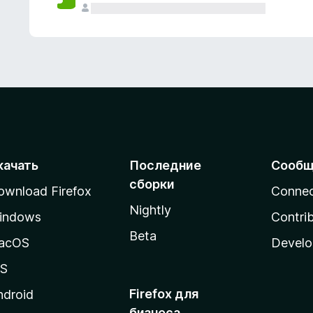
качать
Последние
Сообщ
сборки
ownload Firefox
Conne
Nightly
indows
Contri
Beta
acOS
Develo
OS
Firefox для
ndroid
бизнеса