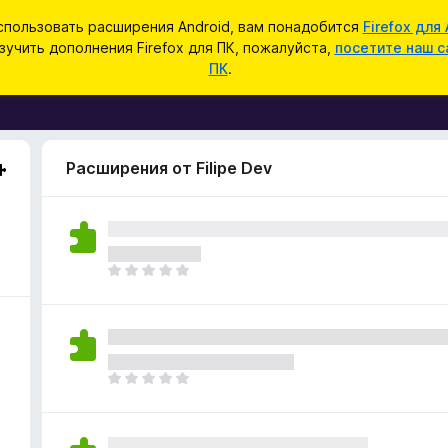
спользовать расширения Android, вам понадобится
Firefox для 
зучить дополнения Firefox для ПК, пожалуйста,
посетите наш с
ПК
.
Расширения от Filipe Dev
О
ц
е
н
о
к
О
п
ц
о
е
к
н