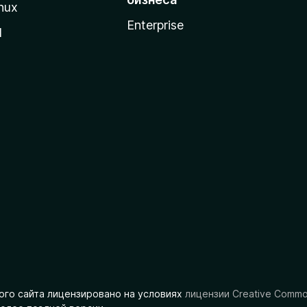
nux
Enterprise
l
ого сайта лицензировано на условиях
лицензии Creative Comm