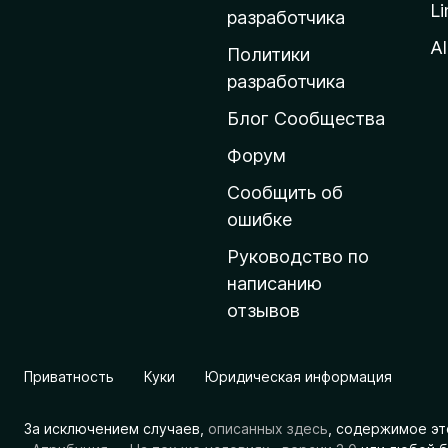
Li
о
разработчика
м
Al
Политики
а
разработчика
ш
Блог Сообщества
н
ю
Форум
ю
Сообщить об
с
ошибке
т
Руководство по
р
написанию
а
отзывов
н
и
ц
Приватность
Куки
Юридическая информация
у
M
За исключением случаев,
описанных здесь
, содержимое эт