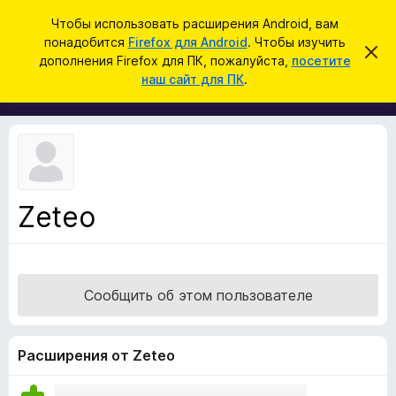
П
Войти
Чтобы использовать расширения Android, вам
о
понадобится
Firefox для Android
. Чтобы изучить
Д
С
и
дополнения Firefox для ПК, пожалуйста,
посетите
к
о
наш сайт для ПК
.
р
с
п
ы
к
т
о
ь
л
э
т
н
о
е
у
в
н
е
Zeteo
и
д
о
я
м
д
л
е
л
н
Сообщить об этом пользователе
я
и
е
б
р
Расширения от Zeteo
а
у