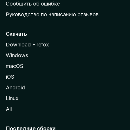
н
Сообщить об ошибке
ю
Руководство по написанию отзывов
ю
с
т
Скачать
р
Download Firefox
а
Windows
н
и
macOS
ц
iOS
у
M
Android
o
Linux
z
All
i
l
l
Последние сборки