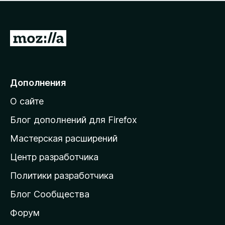
н
а
о
н
к
е
п
П
т
о
е
к
р
а
н
е
Дополнения
е
й
т
О сайте
т
и
Блог дополнений для Firefox
н
Мастерская расширений
а
Центр разработчика
д
о
Политики разработчика
м
Блог Сообщества
а
ш
Форум