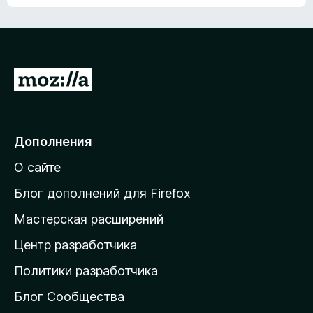
ц
о
е
к
н
а
о
н
к
е
п
П
т
о
е
к
р
а
н
е
Дополнения
е
й
т
О сайте
т
и
Блог дополнений для Firefox
н
Мастерская расширений
а
Центр разработчика
д
о
Политики разработчика
м
Блог Сообщества
а