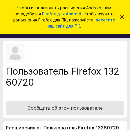
П
Войти
Чтобы использовать расширения Android, вам
о
понадобится
Firefox для Android
. Чтобы изучить
Д
С
и
дополнения Firefox для ПК, пожалуйста,
посетите
к
о
наш сайт для ПК
.
р
с
п
ы
к
т
о
ь
л
э
т
н
о
е
у
в
н
е
Пользователь Firefox 132
и
д
о
60720
я
м
д
л
е
л
н
я
и
е
б
Сообщить об этом пользователе
р
а
Расширения от Пользователь Firefox 13260720
у