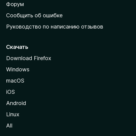
ш
Форум
н
Сообщить об ошибке
ю
Руководство по написанию отзывов
ю
с
т
Скачать
р
Download Firefox
а
Windows
н
и
macOS
ц
iOS
у
M
Android
o
Linux
z
All
i
l