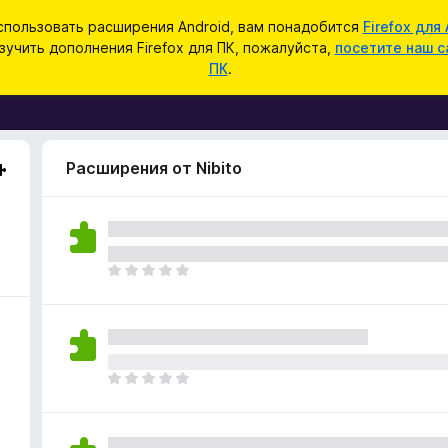
спользовать расширения Android, вам понадобится
Firefox для 
зучить дополнения Firefox для ПК, пожалуйста,
посетите наш с
ПК
.
Расширения от Nibito
О
ц
е
н
о
к
О
п
ц
о
е
к
н