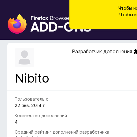
Чтобы и
Чтобы и
Д
о
п
о
л
Разработчик дополнения
н
е
н
Nibito
и
я
д
л
Пользователь с
я
22 янв. 2014 г.
б
Количество дополнений
р
4
а
Средний рейтинг дополнений разработчика
у