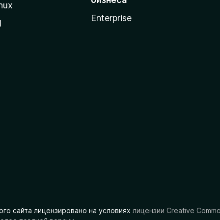
nux
Enterprise
l
ого сайта лицензировано на условиях
лицензии Creative Comm