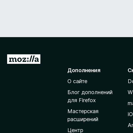
П
е
Дополнения
С
р
О сайте
D
е
й
Блог дополнений
W
т
для Firefox
m
и
Мастерская
н
i
расширений
а
A
д
Центр