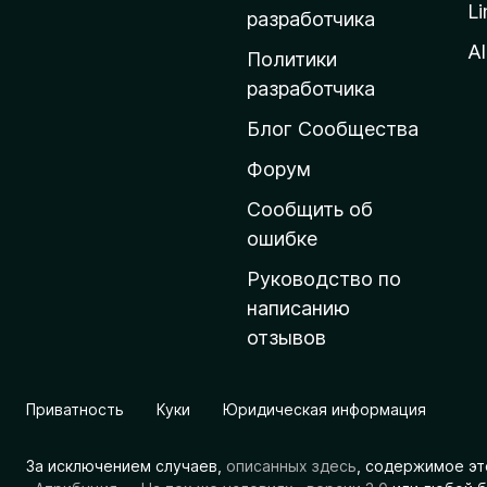
Li
о
разработчика
м
Al
Политики
а
разработчика
ш
Блог Сообщества
н
ю
Форум
ю
Сообщить об
с
ошибке
т
Руководство по
р
написанию
а
отзывов
н
и
ц
Приватность
Куки
Юридическая информация
у
M
За исключением случаев,
описанных здесь
, содержимое эт