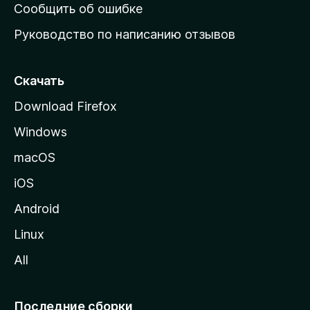
н
Сообщить об ошибке
ю
Руководство по написанию отзывов
ю
с
т
Скачать
р
Download Firefox
а
Windows
н
и
macOS
ц
iOS
у
M
Android
o
Linux
z
All
i
l
l
Последние сборки