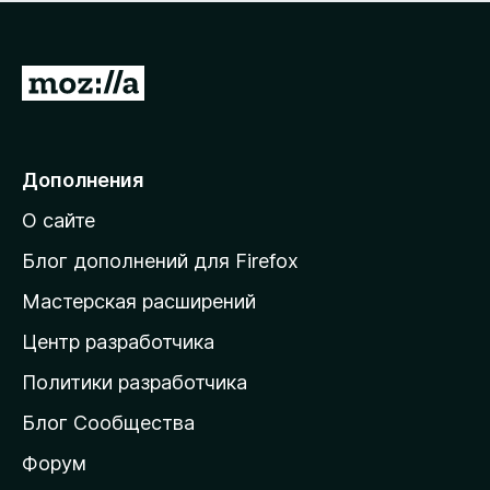
н
а
о
н
к
е
п
П
т
о
е
к
р
а
н
е
Дополнения
е
й
т
О сайте
т
и
Блог дополнений для Firefox
н
Мастерская расширений
а
Центр разработчика
д
о
Политики разработчика
м
Блог Сообщества
а
ш
Форум