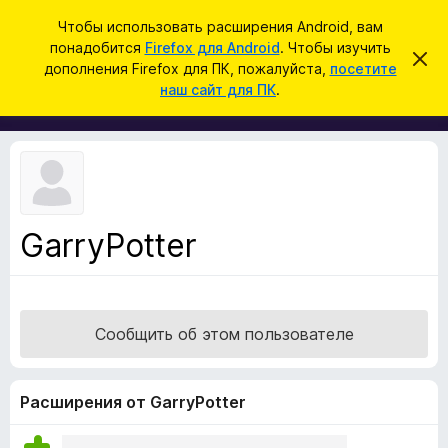
П
Войти
Чтобы использовать расширения Android, вам
о
понадобится
Firefox для Android
. Чтобы изучить
Д
С
и
дополнения Firefox для ПК, пожалуйста,
посетите
к
о
наш сайт для ПК
.
р
с
п
ы
к
т
о
ь
л
э
т
н
о
е
у
в
н
е
GarryPotter
и
д
о
я
м
д
л
е
л
н
Сообщить об этом пользователе
я
и
е
б
р
Расширения от GarryPotter
а
у