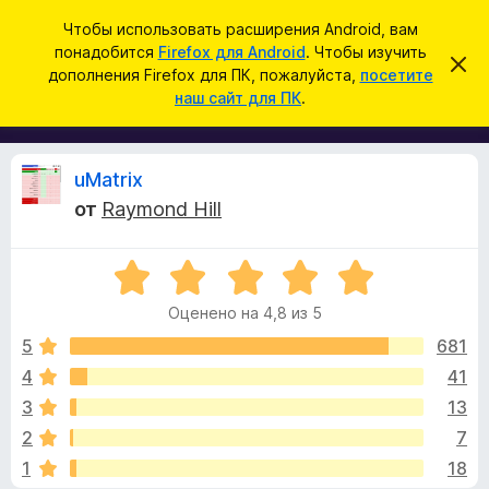
П
Войти
Чтобы использовать расширения Android, вам
о
понадобится
Firefox для Android
. Чтобы изучить
Д
С
и
дополнения Firefox для ПК, пожалуйста,
посетите
к
о
наш сайт для ПК
.
р
с
п
ы
к
т
о
ь
л
э
О
uMatrix
т
н
о
от
Raymond Hill
е
у
т
в
н
е
О
и
д
з
о
ц
я
м
Оценено на 4,8 из 5
е
д
л
ы
н
е
5
681
л
н
е
4
41
я
и
в
н
е
б
3
13
о
р
н
ы
2
7
а
а
1
18
4
у