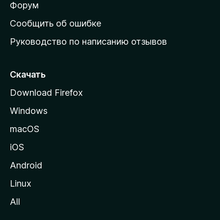
ш
Форум
н
Сообщить об ошибке
ю
Руководство по написанию отзывов
ю
с
т
Скачать
р
Download Firefox
а
Windows
н
и
macOS
ц
iOS
у
M
Android
o
Linux
z
All
i
l