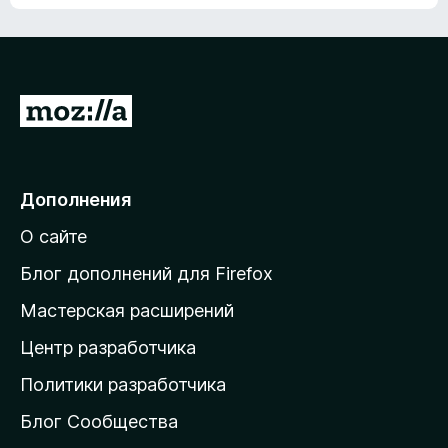
П
е
р
е
Дополнения
й
О сайте
т
и
Блог дополнений для Firefox
н
Мастерская расширений
а
Центр разработчика
д
о
Политики разработчика
м
Блог Сообщества
а