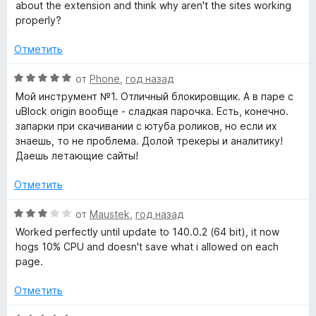
н
о
about the extension and think why aren't the sites working
е
н
properly?
н
а
о
5
Отметить
н
и
а
з
О
от
Phone
,
год назад
3
5
ц
Мой инструмент №1. Отличный блокировщик. А в паре с
и
е
uBlock origin вообще - сладкая парочка. Есть, конечно.
з
н
запарки при скачивании с ютуба роликов, но если их
5
е
знаешь, то не проблема. Долой трекеры и аналитику!
н
Даешь летающие сайты!
о
н
Отметить
а
5
О
от
Maustek
,
год назад
и
ц
Worked perfectly until update to 140.0.2 (64 bit), it now
з
е
hogs 10% CPU and doesn't save what i allowed on each
5
н
page.
е
н
Отметить
о