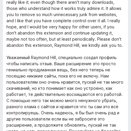
е
really like it; even though there aren't many downloads,
и
н
those who understand how it works truly admire it. It allows
з
о
you to remove so much unnecessary junk from websites,
5
н
and I like that you have complete control over it all. I really
а
hope, and I would be very happy for other users, if you
5
don't abandon this extension and continue updating it,
и
maybe not too often, but at least periodically. Please don't
з
abandon this extension, Raymond Hill, we kindly ask you to.
5
Уважаемый Raymond Hill, специально создал профиль
чтобы написать отзыв. Ваше расширение это просто
гениально продуманная вещь, без него теперь не
посещаю никакие сайты, пока его не включу. Нам
пользователям оно очень нравится, пускай не так много
скачиваний, но кто понимает как оно устроено, как
работает, те действительно восхищаются его работой.
С помощью него так можно много ненужного убрать,
разного хлама с сайтов и нравится что ты сам это всё
контролируешь. Очень надеюсь, я бы был очень рад и
другие пользователи если вы не забросите это
расширение, а продолжите обновлять, пускай не так