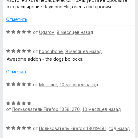
часто, но хоть периодически. Пожалуйста не бросайте
это расширение Raymond Hill, очень вас просим.
Отметить
О
от
Ugarov
,
8 месяцев назад
ц
е
О
н
от
hoochbone
,
9 месяцев назад
ц
е
Awesome addon - the dogs bollocks!
е
н
н
о
Отметить
е
н
н
а
О
от
Mortimer
,
10 месяцев назад
о
5
ц
н
и
е
а
з
О
н
5
от
Пользователь Firefox 13581270
,
10 месяцев назад
5
ц
е
и
е
н
з
н
о
О
от
Пользователь Firefox 18619481
,
год назад
5
е
н
ц
н
а