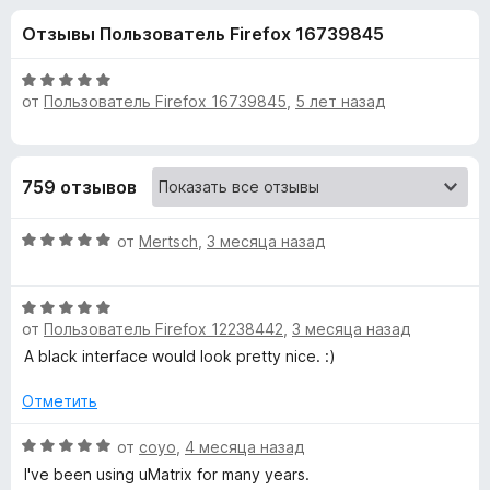
н
,
з
Отзывы Пользователь Firefox 16739845
8
е
а
и
р
з
О
а
от
Пользователь Firefox 16739845
,
5 лет назад
«
5
ц
F
е
н
i
u
е
r
759 отзывов
н
e
M
о
f
О
н
от
Mertsch
,
3 месяца назад
o
a
ц
а
x
е
5
О
н
и
t
от
Пользователь Firefox 12238442
,
3 месяца назад
ц
е
з
е
н
5
A black interface would look pretty nice. :)
r
н
о
е
н
Отметить
i
н
а
о
О
5
от
coyo
,
4 месяца назад
н
ц
и
x
I've been using uMatrix for many years.