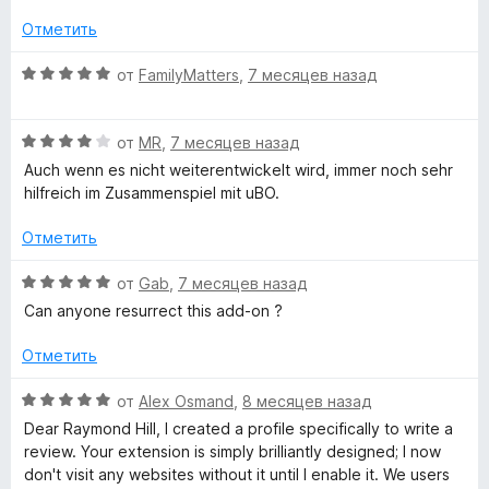
а
е
з
5
н
5
Отметить
»
и
е
з
н
О
от
FamilyMatters
,
7 месяцев назад
5
о
ц
н
е
а
О
н
от
MR
,
7 месяцев назад
5
ц
е
Auch wenn es nicht weiterentwickelt wird, immer noch sehr
и
е
н
hilfreich im Zusammenspiel mit uBO.
з
н
о
5
е
н
Отметить
н
а
о
5
О
от
Gab
,
7 месяцев назад
н
и
ц
Can anyone resurrect this add-on ?
а
з
е
4
5
н
Отметить
и
е
з
н
О
от
Alex Osmand
,
8 месяцев назад
5
о
ц
Dear Raymond Hill, I created a profile specifically to write a
н
е
review. Your extension is simply brilliantly designed; I now
а
н
don't visit any websites without it until I enable it. We users
5