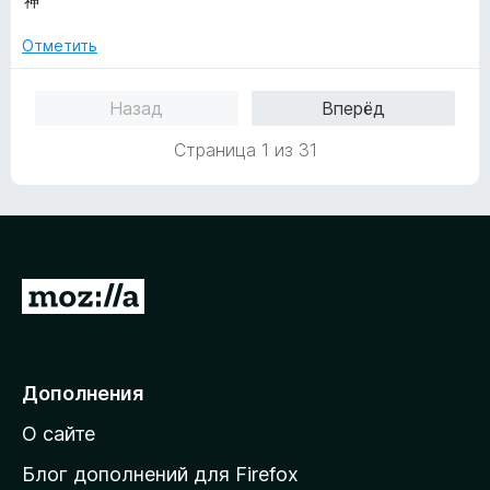
神
е
н
а
з
н
о
5
5
Отметить
е
н
и
н
а
з
Назад
Вперёд
о
5
5
н
и
Страница 1 из 31
а
з
5
5
и
з
5
П
е
р
е
Дополнения
й
О сайте
т
и
Блог дополнений для Firefox