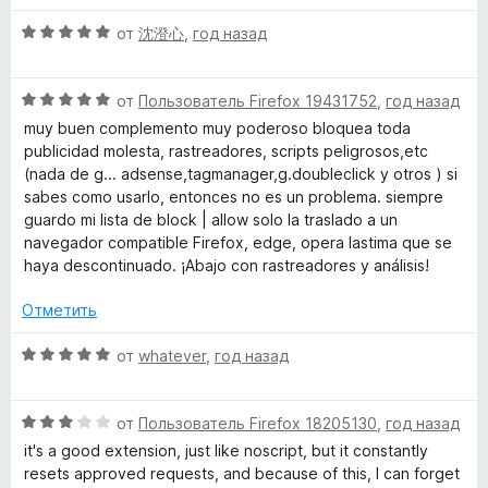
е
о
5
О
н
от
沈澄心
,
год назад
н
и
ц
е
а
з
е
н
5
5
О
н
от
Пользователь Firefox 19431752
,
год назад
о
и
ц
е
н
muy buen complemento muy poderoso bloquea toda
з
е
н
а
publicidad molesta, rastreadores, scripts peligrosos,etc
5
н
о
5
(nada de g... adsense,tagmanager,g.doubleclick y otros ) si
е
н
и
sabes como usarlo, entonces no es un problema. siempre
н
а
з
guardo mi lista de block | allow solo la traslado a un
о
5
5
navegador compatible Firefox, edge, opera lastima que se
н
и
haya descontinuado. ¡Abajo con rastreadores y análisis!
а
з
5
5
Отметить
и
з
О
от
whatever
,
год назад
5
ц
е
О
н
от
Пользователь Firefox 18205130
,
год назад
ц
е
it's a good extension, just like noscript, but it constantly
е
н
resets approved requests, and because of this, I can forget