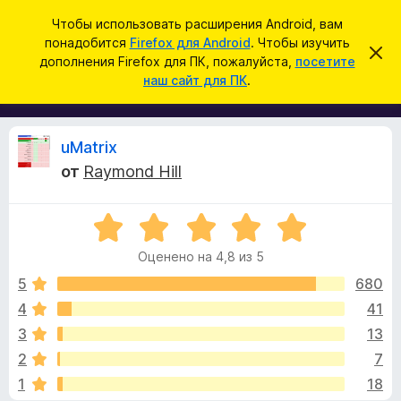
П
Войти
Чтобы использовать расширения Android, вам
о
понадобится
Firefox для Android
. Чтобы изучить
Д
С
и
дополнения Firefox для ПК, пожалуйста,
посетите
к
о
наш сайт для ПК
.
р
с
п
ы
к
т
о
ь
л
э
О
uMatrix
т
н
о
от
Raymond Hill
е
у
т
в
н
е
О
и
д
з
о
ц
я
м
Оценено на 4,8 из 5
е
д
л
ы
н
е
5
680
л
н
е
4
41
я
и
в
н
е
б
3
13
о
р
н
ы
2
7
а
а
1
18
4
у