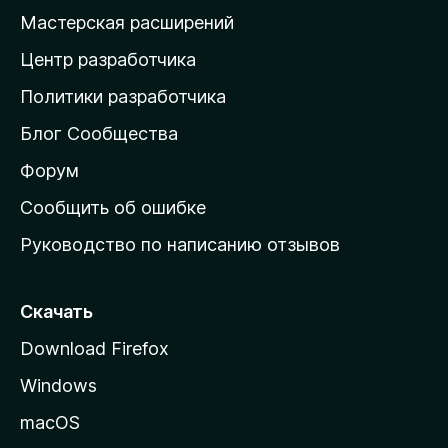
н
Мастерская расширений
а
Центр разработчика
д
о
Политики разработчика
м
Блог Сообщества
а
ш
Форум
н
Сообщить об ошибке
ю
Руководство по написанию отзывов
ю
с
т
Скачать
р
Download Firefox
а
Windows
н
и
macOS
ц