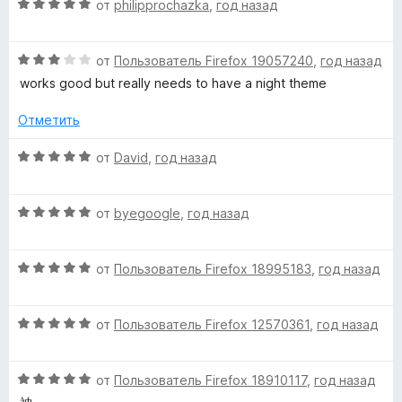
н
О
от
philipprochazka
,
год назад
а
ц
3
е
и
О
н
от
Пользователь Firefox 19057240
,
год назад
з
ц
е
works good but really needs to have a night theme
5
е
н
н
о
Отметить
е
н
н
а
О
от
David
,
год назад
о
5
ц
н
и
е
а
з
О
н
от
byegoogle
,
год назад
3
5
ц
е
и
е
н
з
О
н
от
Пользователь Firefox 18995183
,
год назад
о
5
ц
е
н
е
н
а
О
н
от
Пользователь Firefox 12570361
,
год назад
о
5
ц
е
н
и
е
н
а
з
О
н
от
Пользователь Firefox 18910117
,
год назад
о
5
5
ц
е
н
и