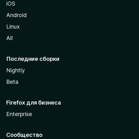
iOS
у
M
Android
o
Linux
z
All
i
l
l
Последние сборки
a
Nightly
Beta
Firefox для бизнеса
Enterprise
Сообщество