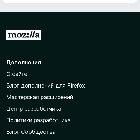
П
е
р
е
Дополнения
й
О сайте
т
и
Блог дополнений для Firefox
н
Мастерская расширений
а
Центр разработчика
д
о
Политики разработчика
м
Блог Сообщества
а