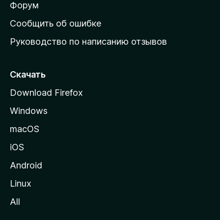
ш
Форум
н
Сообщить об ошибке
ю
Руководство по написанию отзывов
ю
с
т
Скачать
р
Download Firefox
а
Windows
н
и
macOS
ц
iOS
у
M
Android
o
Linux
z
All
i
l