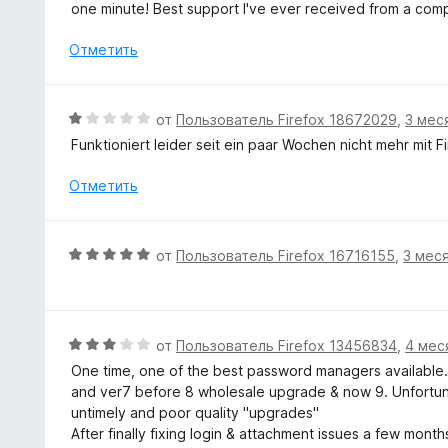
е
б
one minute! Best support I've ever received from a com
5
н
ы
и
о
Отметить
з
н
5
а
5
О
от
Пользователь Firefox 18672029
,
3 мес
и
ц
Funktioniert leider seit ein paar Wochen nicht mehr mit F
з
е
5
н
Отметить
е
н
о
О
от
Пользователь Firefox 16716155
,
3 мес
н
ц
а
е
1
н
и
е
О
от
Пользователь Firefox 13456834
,
4 мес
з
н
ц
5
One time, one of the best password managers available. I
о
е
and ver7 before 8 wholesale upgrade & now 9. Unfortunate
н
н
untimely and poor quality "upgrades"
а
е
After finally fixing login & attachment issues a few mon
5