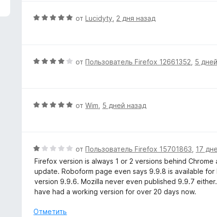
з
5
О
от
Lucidyty
,
2 дня назад
ц
е
н
е
О
от
Пользователь Firefox 12661352
,
5 дней
н
ц
о
е
н
н
а
е
О
от
Wim
,
5 дней назад
5
н
ц
и
о
е
з
н
н
5
а
е
О
от
Пользователь Firefox 15701863
,
17 дн
4
н
ц
Firefox version is always 1 or 2 versions behind Chrome
и
о
е
update. Roboform page even says 9.9.8 is available for F
з
н
н
version 9.9.6. Mozilla never even published 9.9.7 eithe
5
а
е
have had a working version for over 20 days now.
5
н
и
о
Отметить
з