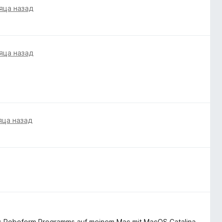
яца назад
яца назад
яца назад
s Roboform Programms auf meinem Mac mit MacOS Catalina