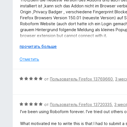
и
о
е
installiert ist ,kann sich das Addon nicht im Browser v
з
н
н
Origin ,Privacy Badger , verschiedene Fingerprint Block
5
а
е
Firefox Browsers Version 150.01 (neueste Version) auf 
5
н
Roboform Website (auch dort hatte ich ein Login gemach
и
о
grauem Hintergrund folgende Meldung als kleines Popu
з
н
browser extension but cannot connect with it.
5
а
Please update RoboForm browser extension.
4
Р
прочитать больше
Was soll man nun tun ?
и
а
In anderen Browsern :Vivaldi ,Brave,Opera funktioniert 
з
з
Отметить
5
в
е
р
О
от
Пользователь Firefox 13769660
,
3 мес
н
ц
и
е
т
н
е
е
О
от
Пользователь Firefox 13720335
,
3 мес
,
н
ц
ч
I've been using Roboform forever. I've tried out others 
о
е
т
н
н
о
What motivated me to write this is that I had to submit a
а