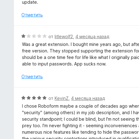
н
update.
и
о
з
н
Отметить
5
а
3
и
О
от
litlewolf2
,
4 месяца назад
з
ц
Was a great extension. I bought mine years ago, but afte
5
е
free version. They stopped supporting the extension for 
н
should be a one time fee for life like what I originally
е
able to input passwords. App sucks now.
н
о
Отметить
н
а
1
О
от
KevinZ
,
4 месяца назад
и
ц
I chose Roboform maybe a couple of decades ago when I 
з
е
"security" (among others) in my job description, and I h
5
н
security standpoint; I could be blind, but I'm not seein
е
prey too. I'm never fighting it - seeming inconvenience
н
numerous nice features like tending to hide the password
о
the various security contortions introduced in qualificati