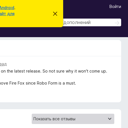
Войти
Android
.
айт для
С
к
П
П
р
ы
о
о
т
и
и
ь
с
э
с
к
т
к
о
у
в
азад
е
д
am on the latest release. So not sure why it won't come up.
о
м
л
move Fire Fox since Robo Form is a must.
е
н
и
е