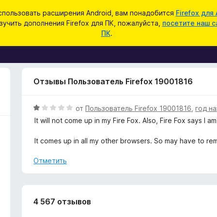
спользовать расширения Android, вам понадобится
Firefox для 
зучить дополнения Firefox для ПК, пожалуйста,
посетите наш с
ПК
.
Отзывы Пользователь Firefox 19001816
О
от
Пользователь Firefox 19001816
,
год н
ц
It will not come up in my Fire Fox. Also, Fire Fox says I 
е
н
It comes up in all my other browsers. So may have to re
е
н
Отметить
о
н
а
1
4 567 отзывов
и