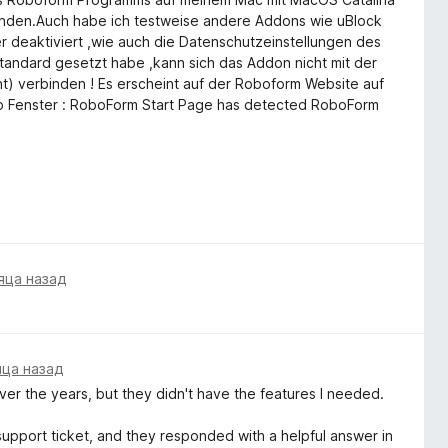
erbinden.Auch habe ich testweise andere Addons wie uBlock
er deaktiviert ,wie auch die Datenschutzeinstellungen des
Standard gesetzt habe ,kann sich das Addon nicht mit der
t) verbinden ! Es erscheint auf der Roboform Website auf
p Fenster : RoboForm Start Page has detected RoboForm
das Addon !
яца назад
яца назад
over the years, but they didn't have the features I needed.
 support ticket, and they responded with a helpful answer in