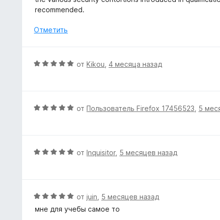
н
recommended.
а
5
Отметить
и
з
5
О
от
Kikou
,
4 месяца назад
ц
е
н
е
О
от
Пользователь Firefox 17456523
,
5 мес
н
ц
о
е
н
н
а
е
О
от
Inquisitor
,
5 месяцев назад
5
н
ц
и
о
е
з
н
н
5
а
е
О
от
juin
,
5 месяцев назад
5
н
ц
мне для учебы самое то
и
о
е