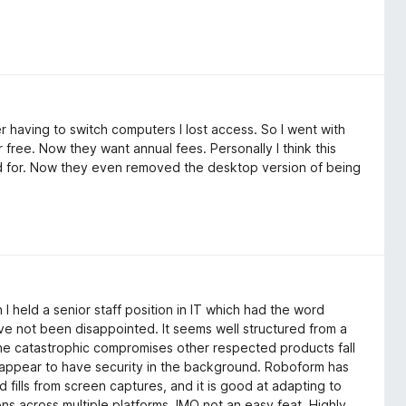
r having to switch computers I lost access. So I went with
free. Now they want annual fees. Personally I think this
 paid for. Now they even removed the desktop version of being
held a senior staff position in IT which had the word
ave not been disappointed. It seems well structured from a
g the catastrophic compromises other respected products fall
s appear to have security in the background. Roboform has
 fills from screen captures, and it is good at adapting to
ons across multiple platforms, IMO not an easy feat. Highly