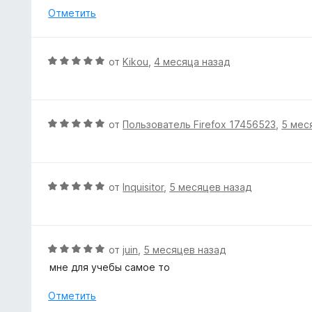
5
Отметить
и
з
5
О
от
Kikou
,
4 месяца назад
ц
е
н
е
О
от
Пользователь Firefox 17456523
,
5 мес
н
ц
о
е
н
н
а
е
О
от
Inquisitor
,
5 месяцев назад
5
н
ц
и
о
е
з
н
н
5
а
е
О
от
juin
,
5 месяцев назад
5
н
ц
мне для учебы самое то
и
о
е
з
н
н
Отметить
5
а
е