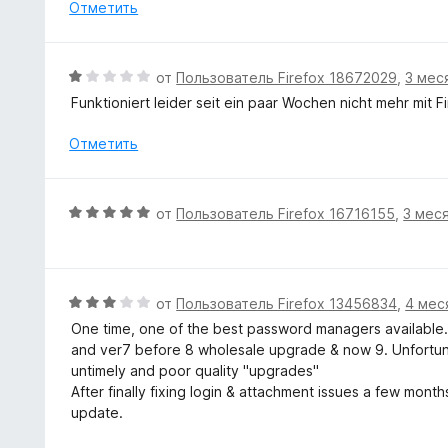
о
Отметить
з
н
5
а
5
О
от
Пользователь Firefox 18672029
,
3 мес
и
ц
Funktioniert leider seit ein paar Wochen nicht mehr mit F
з
е
5
н
Отметить
е
н
о
О
от
Пользователь Firefox 16716155
,
3 мес
н
ц
а
е
1
н
и
е
О
от
Пользователь Firefox 13456834
,
4 мес
з
н
ц
5
One time, one of the best password managers available. I
о
е
and ver7 before 8 wholesale upgrade & now 9. Unfortunate
н
н
untimely and poor quality "upgrades"
а
е
After finally fixing login & attachment issues a few mon
5
н
update.
и
о
з