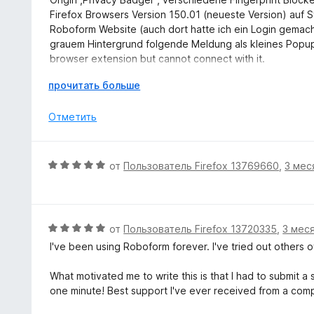
5
а
е
Firefox Browsers Version 150.01 (neueste Version) auf 
5
н
Roboform Website (auch dort hatte ich ein Login gemach
и
о
grauem Hintergrund folgende Meldung als kleines Popu
з
н
browser extension but cannot connect with it.
5
а
Please update RoboForm browser extension.
4
Р
прочитать больше
Was soll man nun tun ?
и
а
In anderen Browsern :Vivaldi ,Brave,Opera funktioniert 
з
з
Отметить
5
в
е
р
О
от
Пользователь Firefox 13769660
,
3 мес
н
ц
и
е
т
н
е
е
О
от
Пользователь Firefox 13720335
,
3 мес
,
н
ц
ч
I've been using Roboform forever. I've tried out others 
о
е
т
н
н
о
What motivated me to write this is that I had to submit a
а
е
б
one minute! Best support I've ever received from a com
5
н
ы
и