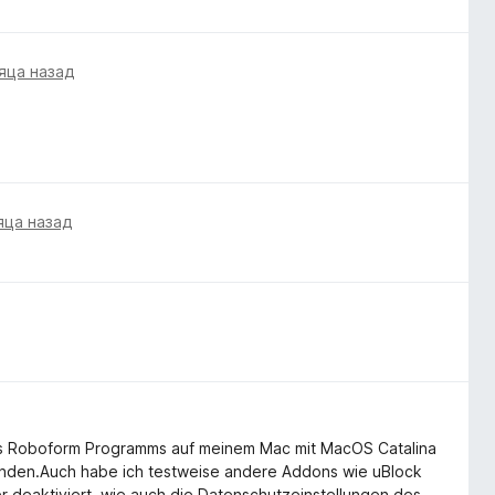
яца назад
яца назад
s Roboform Programms auf meinem Mac mit MacOS Catalina
erbinden.Auch habe ich testweise andere Addons wie uBlock
er deaktiviert ,wie auch die Datenschutzeinstellungen des