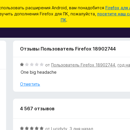
спользовать расширения Android, вам понадобится
Firefox для 
зучить дополнения Firefox для ПК, пожалуйста,
посетите наш с
ПК
.
Отзывы Пользователь Firefox 18902744
О
от
Пользователь Firefox 18902744
,
год н
ц
One big headache
е
н
Отметить
е
н
о
н
4 567 отзывов
а
1
и
О
от
Lucidyty
,
3 дня назад