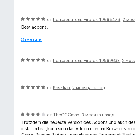
о
е
н
н
а
е
О
от
Пользователь Firefox 19665479
,
2 мес
5
н
ц
Best addons.
и
о
е
з
н
н
Отметить
5
а
е
5
н
и
о
О
от
Пользователь Firefox 19969633
,
2 мес
з
н
ц
5
а
е
5
н
и
е
О
от
Krisztián
,
2 месяца назад
з
н
ц
5
о
е
н
н
а
е
О
от
TheGGGman
,
3 месяца назад
5
н
ц
Trotzdem die neueste Version des Addons und auch de
и
о
е
installiert ist ,kann sich das Addon nicht im Browser v
з
н
н
Origin ,Privacy Badger , verschiedene Fingerprint Block