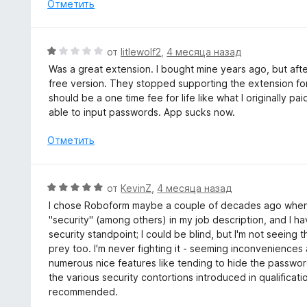
н
Отметить
5
а
3
и
О
от
litlewolf2
,
4 месяца назад
з
ц
Was a great extension. I bought mine years ago, but afte
5
е
free version. They stopped supporting the extension for 
н
should be a one time fee for life like what I originally
е
able to input passwords. App sucks now.
н
о
Отметить
н
а
1
О
от
KevinZ
,
4 месяца назад
и
ц
I chose Roboform maybe a couple of decades ago when I 
з
е
"security" (among others) in my job description, and I h
5
н
security standpoint; I could be blind, but I'm not seein
е
prey too. I'm never fighting it - seeming inconvenience
н
numerous nice features like tending to hide the password
о
the various security contortions introduced in qualificati
н
recommended.
а