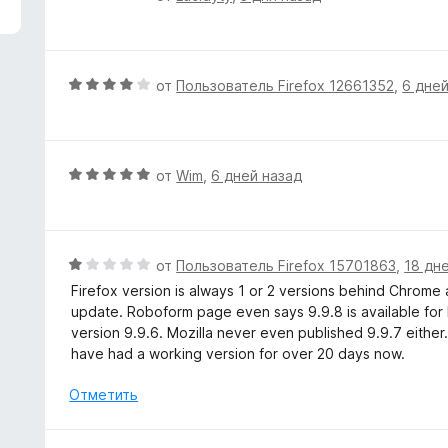
з
ц
5
е
н
е
О
от
Пользователь Firefox 12661352
,
6 дней
н
ц
о
е
н
н
а
е
О
от
Wim
,
6 дней назад
5
н
ц
и
о
е
з
н
н
5
а
е
О
от
Пользователь Firefox 15701863
,
18 дн
4
н
ц
Firefox version is always 1 or 2 versions behind Chrome
и
о
е
update. Roboform page even says 9.9.8 is available for F
з
н
н
version 9.9.6. Mozilla never even published 9.9.7 eithe
5
а
е
have had a working version for over 20 days now.
5
н
и
о
Отметить
з
н
5
а