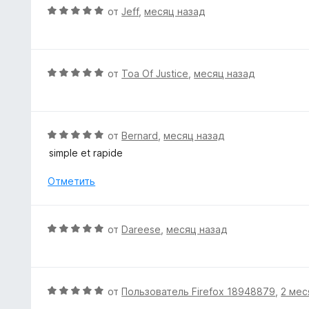
1
О
от
Jeff
,
месяц назад
и
ц
з
е
5
н
е
О
от
Toa Of Justice
,
месяц назад
н
ц
о
е
н
н
а
е
О
от
Bernard
,
месяц назад
5
н
ц
simple et rapide
и
о
е
з
н
н
Отметить
5
а
е
5
н
и
о
О
от
Dareese
,
месяц назад
з
н
ц
5
а
е
5
н
и
е
О
от
Пользователь Firefox 18948879
,
2 мес
з
н
ц
5