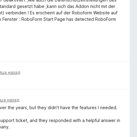
Standard gesetzt habe ,kann sich das Addon nicht mit der
t) verbinden ! Es erscheint auf der Roboform Website auf
p Fenster : RoboForm Start Page has detected RoboForm
das Addon !
яца назад
яца назад
over the years, but they didn't have the features I needed.
 support ticket, and they responded with a helpful answer in
pany.