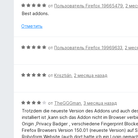
а
е
О
от
Пользователь Firefox 19665479
,
2 мес
5
н
ц
Best addons.
и
о
е
з
н
н
Отметить
5
а
е
5
н
и
о
О
от
Пользователь Firefox 19969633
,
2 мес
з
н
ц
5
а
е
5
н
и
е
О
от
Krisztián
,
2 месяца назад
з
н
ц
5
о
е
н
н
а
е
О
от
TheGGGman
,
3 месяца назад
5
н
ц
Trotzdem die neueste Version des Addons und auch de
и
о
е
installiert ist ,kann sich das Addon nicht im Browser v
з
н
н
Origin ,Privacy Badger , verschiedene Fingerprint Block
5
а
е
Firefox Browsers Version 150.01 (neueste Version) auf 
5
н
Roboform Website (auch dort hatte ich ein Login gemach