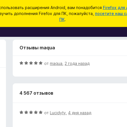
спользовать расширения Android, вам понадобится
Firefox для 
зучить дополнения Firefox для ПК, пожалуйста,
посетите наш с
ПК
.
Отзывы maqua
О
от
maqua
,
2 года назад
ц
е
н
е
4 567 отзывов
н
о
н
а
О
от
Lucidyty
,
4 дня назад
5
ц
и
е