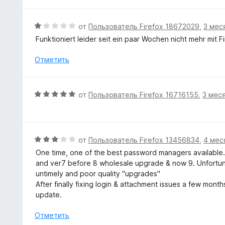
5
а
5
О
от
Пользователь Firefox 18672029
,
3 мес
и
ц
Funktioniert leider seit ein paar Wochen nicht mehr mit F
з
е
5
н
Отметить
е
н
о
О
от
Пользователь Firefox 16716155
,
3 мес
н
ц
а
е
1
н
и
е
О
от
Пользователь Firefox 13456834
,
4 мес
з
н
ц
5
One time, one of the best password managers available. I
о
е
and ver7 before 8 wholesale upgrade & now 9. Unfortunate
н
н
untimely and poor quality "upgrades"
а
е
After finally fixing login & attachment issues a few mon
5
н
update.
и
о
з
н
Отметить
5
а