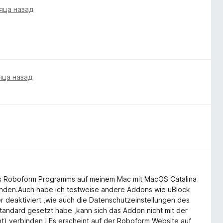
яца назад
яца назад
s Roboform Programms auf meinem Mac mit MacOS Catalina
erbinden.Auch habe ich testweise andere Addons wie uBlock
er deaktiviert ,wie auch die Datenschutzeinstellungen des
Standard gesetzt habe ,kann sich das Addon nicht mit der
t) verbinden ! Es erscheint auf der Roboform Website auf