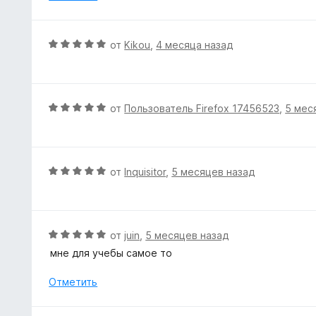
и
з
5
О
от
Kikou
,
4 месяца назад
ц
е
н
е
О
от
Пользователь Firefox 17456523
,
5 мес
н
ц
о
е
н
н
а
е
О
от
Inquisitor
,
5 месяцев назад
5
н
ц
и
о
е
з
н
н
5
а
е
О
от
juin
,
5 месяцев назад
5
н
ц
мне для учебы самое то
и
о
е
з
н
н
Отметить
5
а
е
5
н