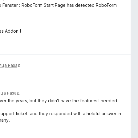
p Fenster : RoboForm Start Page has detected RoboForm
das Addon !
яца назад
яца назад
over the years, but they didn't have the features I needed.
 support ticket, and they responded with a helpful answer in
pany.