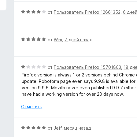
з
н
5
е
О
от
Пользователь Firefox 12661352
,
6 дней
н
ц
о
е
н
н
а
е
О
от
Wim
,
7 дней назад
5
н
ц
и
о
е
з
н
н
5
а
е
О
от
Пользователь Firefox 15701863
,
18 дн
4
н
ц
Firefox version is always 1 or 2 versions behind Chrome
и
о
е
update. Roboform page even says 9.9.8 is available for F
з
н
н
version 9.9.6. Mozilla never even published 9.9.7 eithe
5
а
е
have had a working version for over 20 days now.
5
н
и
о
Отметить
з
н
5
а
1
О
от
Jeff
,
месяц назад
и
ц