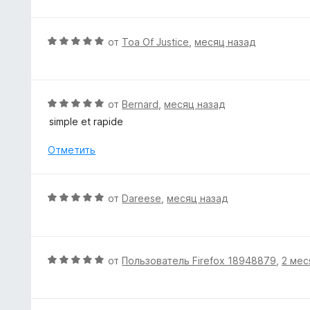
з
е
5
н
е
О
от
Toa Of Justice
,
месяц назад
н
ц
о
е
н
н
а
е
О
от
Bernard
,
месяц назад
5
н
ц
simple et rapide
и
о
е
з
н
н
Отметить
5
а
е
5
н
и
о
О
от
Dareese
,
месяц назад
з
н
ц
5
а
е
5
н
и
е
О
от
Пользователь Firefox 18948879
,
2 мес
з
н
ц
5
о
е
н
н