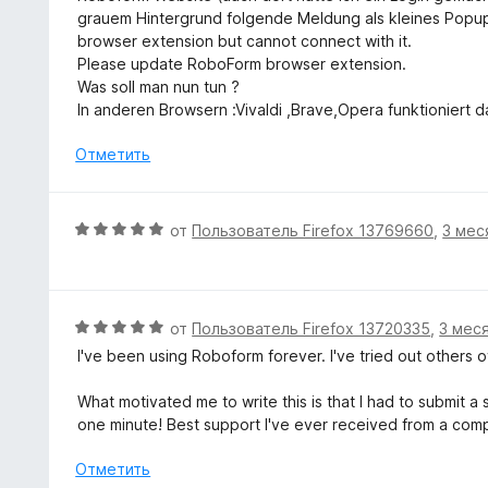
и
о
grauem Hintergrund folgende Meldung als kleines Popu
з
н
browser extension but cannot connect with it.
5
а
Please update RoboForm browser extension.
4
Was soll man nun tun ?
и
In anderen Browsern :Vivaldi ,Brave,Opera funktioniert 
з
5
Отметить
О
от
Пользователь Firefox 13769660
,
3 мес
ц
е
н
е
О
от
Пользователь Firefox 13720335
,
3 мес
н
ц
I've been using Roboform forever. I've tried out others 
о
е
н
н
What motivated me to write this is that I had to submit a
а
е
one minute! Best support I've ever received from a com
5
н
и
о
Отметить
з
н