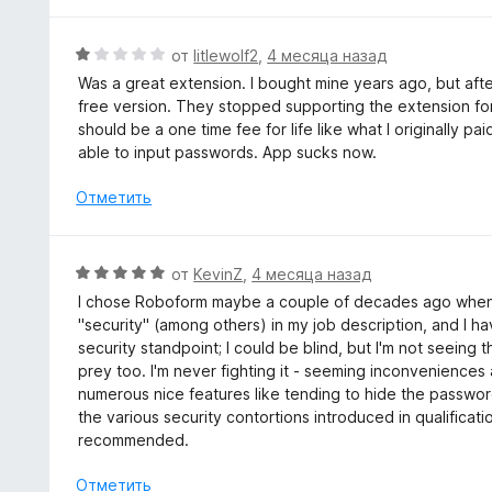
3
и
О
от
litlewolf2
,
4 месяца назад
з
ц
Was a great extension. I bought mine years ago, but afte
5
е
free version. They stopped supporting the extension for 
н
should be a one time fee for life like what I originally
е
able to input passwords. App sucks now.
н
о
Отметить
н
а
1
О
от
KevinZ
,
4 месяца назад
и
ц
I chose Roboform maybe a couple of decades ago when I 
з
е
"security" (among others) in my job description, and I h
5
н
security standpoint; I could be blind, but I'm not seein
е
prey too. I'm never fighting it - seeming inconvenience
н
numerous nice features like tending to hide the password
о
the various security contortions introduced in qualificati
н
recommended.
а
5
Отметить