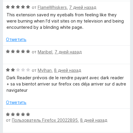
е
н
О
н
от
FlameWhiskers
,
7 дней назад
о
ц
е
н
This extension saved my eyeballs from feeling like they
е
н
а
were burning when I'd visit sites on my television and being
н
о
5
encountered by a blinding white page.
е
н
и
н
а
з
Отметить
о
5
5
н
и
О
от
Maribel
,
7 дней назад
а
з
ц
5
5
е
и
О
н
от
Mylhan
,
8 дней назад
з
ц
е
Dark Reader prévois de le rendre payant avec dark reader
5
е
н
+ sa va bientot arriver sur firefox ces déja arriver sur d autre
н
о
navigateur
е
н
н
а
Отметить
о
5
н
и
О
а
з
от
Пользователь Firefox 20022895
,
8 дней назад
ц
2
5
е
и