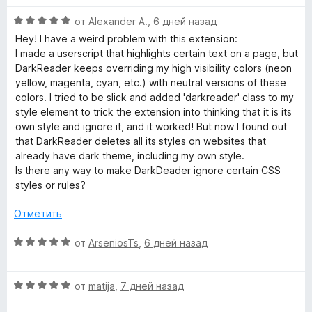
о
3
н
О
d
и
от
Alexander A.
,
6 дней назад
а
ц
з
Hey! I have a weird problem with this extension:
1
е
5
I made a userscript that highlights certain text on a page, but
e
и
н
DarkReader keeps overriding my high visibility colors (neon
з
е
yellow, magenta, cyan, etc.) with neutral versions of these
r
5
н
colors. I tried to be slick and added 'darkreader' class to my
о
style element to trick the extension into thinking that it is its
»
н
own style and ignore it, and it worked! But now I found out
а
that DarkReader deletes all its styles on websites that
5
already have dark theme, including my own style.
и
Is there any way to make DarkDeader ignore certain CSS
з
styles or rules?
5
Отметить
О
от
ArseniosTs
,
6 дней назад
ц
е
О
н
от
matija
,
7 дней назад
ц
е