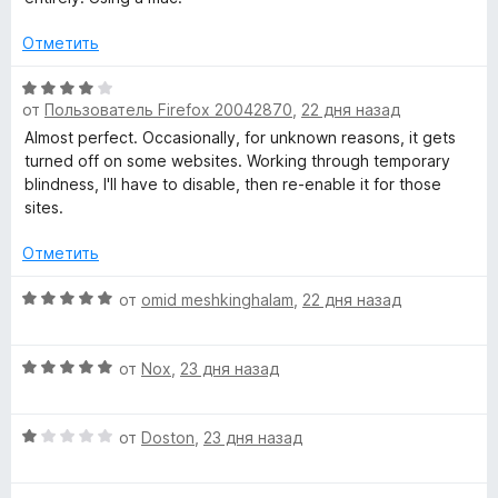
а
1
Отметить
и
з
О
от
Пользователь Firefox 20042870
,
22 дня назад
5
ц
е
Almost perfect. Occasionally, for unknown reasons, it gets
н
turned off on some websites. Working through temporary
е
blindness, I'll have to disable, then re-enable it for those
н
sites.
о
н
Отметить
а
4
О
от
omid meshkinghalam
,
22 дня назад
и
ц
з
е
О
5
н
от
Nox
,
23 дня назад
ц
е
е
н
О
н
от
Doston
,
23 дня назад
о
ц
е
н
е
н
а