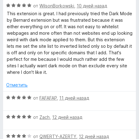
н
О
з
от
WilsonBorkowski
,
10 дней назад
е
ц
5
н
This extension is great. I had previously tried the Dark Mode
е
о
by Bernard extension but was frustrated because it was
н
н
either everything on or off. It was not easy to whitelist
е
а
webpages and more often than not websites end up looking
н
5
weird with dark mode applied to them. But this extension
о
и
lets me set the site list to inverted listed only so by default it
н
з
is off and only on for specific domains that I add. That's
а
5
perfect for me because I would much rather add the few
5
sites I actually want dark mode on than exclude every site
и
where I don't like it.
з
5
Отметить
О
от
FAFAFAP
,
11 дней назад
ц
е
О
н
от
Zach
,
12 дней назад
ц
е
е
н
О
н
от
QWERTY-AZERTY
,
12 дней назад
о