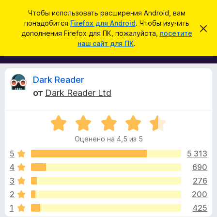
П
Войти
Чтобы использовать расширения Android, вам
о
понадобится
Firefox для Android
. Чтобы изучить
Д
С
и
дополнения Firefox для ПК, пожалуйста,
посетите
к
о
наш сайт для ПК
.
р
с
п
ы
к
т
о
ь
л
э
О
Dark Reader
т
н
о
от
Dark Reader Ltd
е
у
т
в
н
е
О
и
д
з
о
ц
я
м
Оценено на 4,5 из 5
е
д
л
ы
н
е
5
5 313
л
н
е
4
690
я
и
в
н
е
б
3
276
о
р
н
ы
2
200
а
а
1
425
4
у