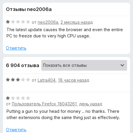
н
,
з
Отзывы neo2006a
5
е
а
и
р
з
О
от
neo2006a
,
2 месяца назад
а
«
5
ц
The latest update causes the browser and even the entire
F
е
PC to freeze due to very high CPU usage.
н
i
D
е
r
Отметить
н
e
a
о
f
6 904 отзыва
н
o
r
а
x
1
О
от
Latra404
,
18 часов назад
и
k
ц
з
е
5
О
н
R
от
Пользователь Firefox 18043261
,
день назад
ц
е
е
н
Putting a gun to your head for money .. no thanks. There
e
н
о
other extensions doing the same thing just as effectively.
е
н
a
н
а
Отметить