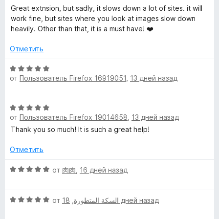
ц
е
н
Great extnsion, but sadly, it slows down a lot of sites. it will
е
н
а
work fine, but sites where you look at images slow down
н
о
5
heavily. Other than that, it is a must have! ❤️
е
н
и
н
а
з
Отметить
о
5
5
н
и
О
а
з
от
Пользователь Firefox 16919051
,
13 дней назад
ц
4
5
е
и
н
О
з
е
от
Пользователь Firefox 19014658
,
13 дней назад
ц
5
н
е
Thank you so much! It is such a great help!
о
н
н
е
Отметить
а
н
5
о
О
от
肉肉
,
16 дней назад
и
н
ц
з
а
е
5
О
5
н
от
,
السكة المتطورة
18 дней назад
ц
и
е