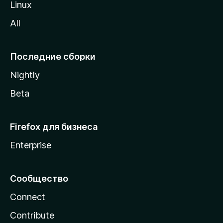
Linux
z
All
i
l
l
Последние сборки
a
Nightly
Beta
Firefox для бизнеса
Enterprise
Сообщество
Connect
Contribute