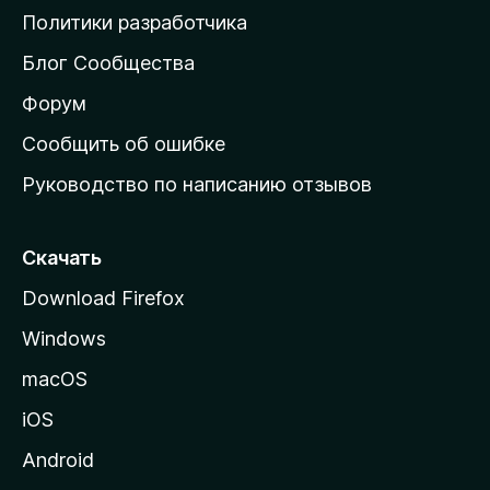
о
Политики разработчика
м
Блог Сообщества
а
ш
Форум
н
Сообщить об ошибке
ю
Руководство по написанию отзывов
ю
с
т
Скачать
р
Download Firefox
а
Windows
н
и
macOS
ц
iOS
у
M
Android
o