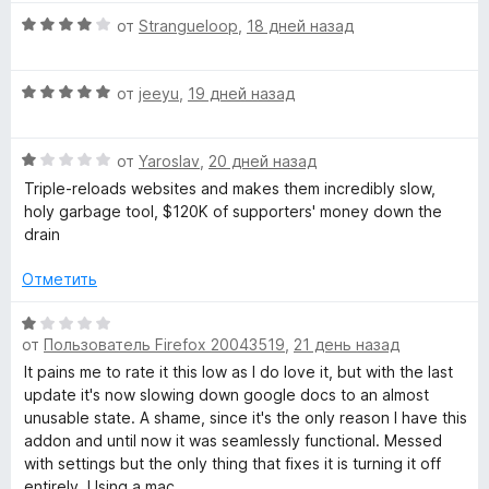
е
з
н
О
н
от
Strangueloop
,
18 дней назад
5
о
ц
е
н
е
н
а
О
н
от
jeeyu
,
19 дней назад
о
5
ц
е
н
и
е
н
а
з
О
н
от
Yaroslav
,
20 дней назад
о
5
5
ц
е
н
и
Triple-reloads websites and makes them incredibly slow,
е
н
а
з
holy garbage tool, $120K of supporters' money down the
н
о
4
5
drain
е
н
и
н
а
з
Отметить
о
5
5
н
и
О
а
з
от
Пользователь Firefox 20043519
,
21 день назад
ц
1
5
е
It pains me to rate it this low as I do love it, but with the last
и
н
update it's now slowing down google docs to an almost
з
е
unusable state. A shame, since it's the only reason I have this
5
н
addon and until now it was seamlessly functional. Messed
о
with settings but the only thing that fixes it is turning it off
н
entirely. Using a mac.