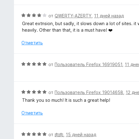
е
н
н
а
е
О
от
QWERTY-AZERTY
,
11 дней назад
5
н
ц
Great extnsion, but sadly, it slows down a lot of sites. i
и
о
е
heavily. Other than that, it is a must have! ❤️
з
н
н
5
а
е
Отметить
5
н
и
о
з
н
О
от
Пользователь Firefox 16919051
,
11 дне
5
а
ц
4
е
и
н
з
е
О
от
Пользователь Firefox 19014658
,
12 дн
5
н
ц
Thank you so much! It is such a great help!
о
е
н
н
Отметить
а
е
5
н
и
о
О
от
肉肉
,
15 дней назад
з
н