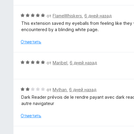
е
н
н
а
е
О
от
FlameWhiskers
,
6 дней назад
5
н
ц
This extension saved my eyeballs from feeling like they 
и
о
е
encountered by a blinding white page.
з
н
н
5
а
е
Отметить
5
н
и
о
з
н
О
от
Maribel
,
6 дней назад
5
а
ц
5
е
и
н
з
е
О
от
Mylhan
,
6 дней назад
5
н
ц
Dark Reader prévois de le rendre payant avec dark reader
о
е
autre navigateur
н
н
а
е
Отметить
5
н
и
о
з
н