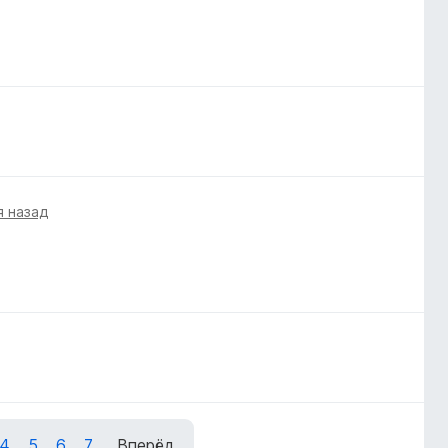
я назад
4
5
6
7
Вперёд