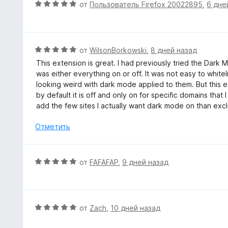
О
от
Пользователь Firefox 20022895
,
6 дне
5
а
ц
2
е
и
н
з
е
О
от
WilsonBorkowski
,
8 дней назад
5
н
ц
This extension is great. I had previously tried the Dark
о
е
was either everything on or off. It was not easy to whi
н
н
looking weird with dark mode applied to them. But this ext
а
е
by default it is off and only on for specific domains tha
5
н
add the few sites I actually want dark mode on than exclu
и
о
з
н
Отметить
5
а
5
и
О
от
FAFAFAP
,
9 дней назад
з
ц
5
е
н
е
О
от
Zach
,
10 дней назад
н
ц
о