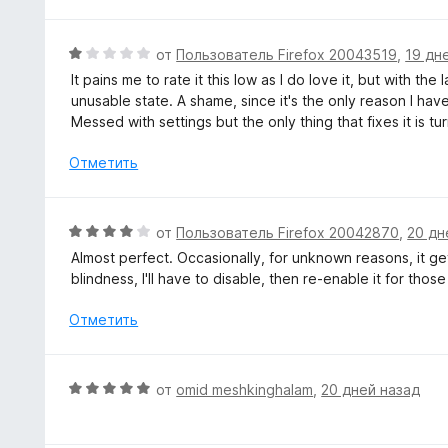
н
и
о
з
н
О
от
Пользователь Firefox 20043519
,
19 дн
5
а
ц
It pains me to rate it this low as I do love it, but with 
1
е
unusable state. A shame, since it's the only reason I hav
и
н
Messed with settings but the only thing that fixes it is tur
з
е
5
н
Отметить
о
н
а
О
от
Пользователь Firefox 20042870
,
20 дн
1
ц
Almost perfect. Occasionally, for unknown reasons, it 
и
е
blindness, I'll have to disable, then re-enable it for those
з
н
5
е
Отметить
н
о
н
О
от
omid meshkinghalam
,
20 дней назад
а
ц
4
е
и