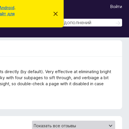
Войти
Android
.
айт для
С
к
П
П
р
ы
о
о
т
и
и
ь
с
э
с
к
т
к
о
у
в
е
д
 directly (by default). Very effective at eliminating bright
о
nky with four subpages to sift through, and verbiage a bit
м
л
 sight, so double-check a page with it disabled in case
е
н
и
е