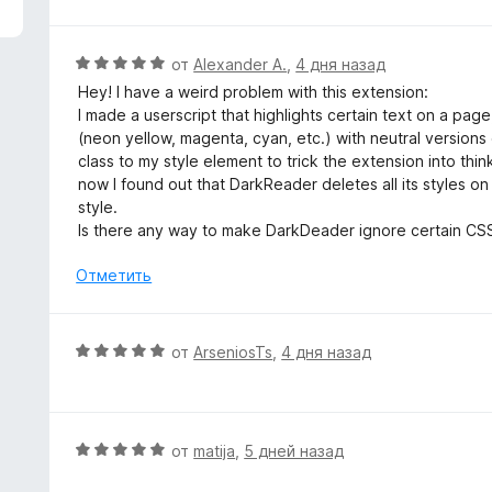
з
5
О
от
Alexander A.
,
4 дня назад
ц
Hey! I have a weird problem with this extension:
е
I made a userscript that highlights certain text on a pag
н
(neon yellow, magenta, cyan, etc.) with neutral versions 
е
class to my style element to trick the extension into think
н
now I found out that DarkReader deletes all its styles 
о
style.
н
Is there any way to make DarkDeader ignore certain CSS 
а
5
Отметить
и
з
5
О
от
ArseniosTs
,
4 дня назад
ц
е
н
е
О
от
matija
,
5 дней назад
н
ц
о