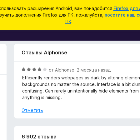
спользовать расширения Android, вам понадобится
Firefox для 
зучить дополнения Firefox для ПК, пожалуйста,
посетите наш с
ПК
.
Отзывы Alphonse
О
от
Alphonse
,
2 месяца назад
ц
Efficiently renders webpages as dark by altering elements
е
backgrounds no matter the source. Interface is a bit clu
н
confusing. Can rarely unintentionally hide elements from
е
anything is missing.
н
о
Отметить
н
а
4
и
6 902 отзыва