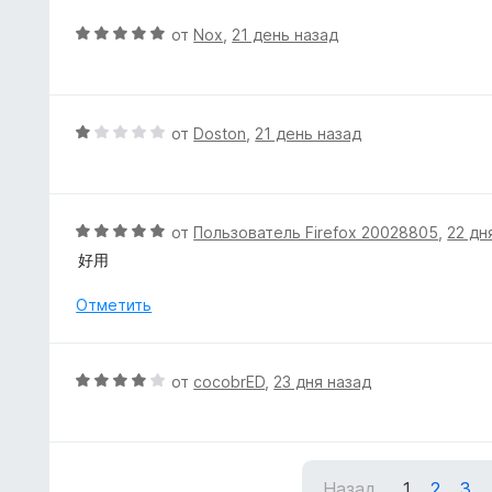
н
з
е
О
от
Nox
,
21 день назад
5
н
ц
о
е
н
н
а
е
О
от
Doston
,
21 день назад
5
н
ц
и
о
е
з
н
н
5
а
е
О
от
Пользователь Firefox 20028805
,
22 дн
5
н
ц
好用
и
о
е
з
н
н
Отметить
5
а
е
1
н
и
о
О
от
cocobrED
,
23 дня назад
з
н
ц
5
а
е
5
н
и
е
з
Назад
1
2
3