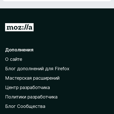
н
а
4
и
з
П
5
е
р
е
Дополнения
й
О сайте
т
и
Блог дополнений для Firefox
н
Мастерская расширений
а
Центр разработчика
д
о
Политики разработчика
м
Блог Сообщества
а