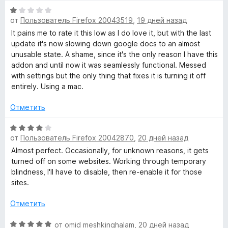
н
и
О
а
з
от
Пользователь Firefox 20043519
,
19 дней назад
ц
1
5
е
It pains me to rate it this low as I do love it, but with the last
и
н
update it's now slowing down google docs to an almost
з
е
unusable state. A shame, since it's the only reason I have this
5
н
addon and until now it was seamlessly functional. Messed
о
with settings but the only thing that fixes it is turning it off
н
entirely. Using a mac.
а
1
Отметить
и
з
О
от
Пользователь Firefox 20042870
,
20 дней назад
5
ц
е
Almost perfect. Occasionally, for unknown reasons, it gets
н
turned off on some websites. Working through temporary
е
blindness, I'll have to disable, then re-enable it for those
н
sites.
о
н
Отметить
а
4
О
от
omid meshkinghalam
,
20 дней назад