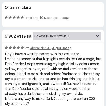
н
,
з
Отзывы clara
5
е
а
и
р
з
О
от
clara
,
10 месяцев назад
а
«
5
ц
F
е
н
i
D
6 902 отзыва
е
r
н
e
a
о
О
от
Alexander A.
,
4 дня назад
f
н
ц
Hey! I have a weird problem with this extension:
o
r
а
е
I made a userscript that highlights certain text on a page, but
x
5
н
DarkReader keeps overriding my high visibility colors (neon
и
е
k
yellow, magenta, cyan, etc.) with neutral versions of these
з
н
colors. I tried to be slick and added 'darkreader' class to my
5
о
style element to trick the extension into thinking that it is its
R
н
own style and ignore it, and it worked! But now I found out
а
that DarkReader deletes all its styles on websites that
e
5
already have dark theme, including my own style.
и
Is there any way to make DarkDeader ignore certain CSS
a
з
styles or rules?