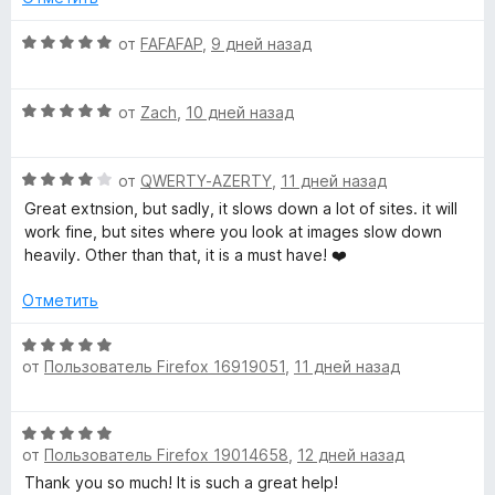
О
от
FAFAFAP
,
9 дней назад
ц
е
О
н
от
Zach
,
10 дней назад
ц
е
е
н
О
н
от
QWERTY-AZERTY
,
11 дней назад
о
ц
е
н
Great extnsion, but sadly, it slows down a lot of sites. it will
е
н
а
work fine, but sites where you look at images slow down
н
о
5
heavily. Other than that, it is a must have! ❤️
е
н
и
н
а
з
Отметить
о
5
5
н
и
О
а
з
от
Пользователь Firefox 16919051
,
11 дней назад
ц
4
5
е
и
н
О
з
е
от
Пользователь Firefox 19014658
,
12 дней назад
ц
5
н
е
Thank you so much! It is such a great help!
о