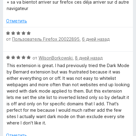
е
н
+ sa va bientot arriver sur firefox ces déja arriver sur d autre
н
о
navigateur
е
н
н
а
Отметить
о
5
н
и
О
а
з
от
Пользователь Firefox 20022895
,
6 дней назад
ц
2
5
е
и
н
О
з
от
WilsonBorkowski
,
8 дней назад
е
ц
5
н
This extension is great. I had previously tried the Dark Mode
е
о
by Bernard extension but was frustrated because it was
н
н
either everything on or off. It was not easy to whitelist
е
а
webpages and more often than not websites end up looking
н
5
weird with dark mode applied to them. But this extension
о
и
lets me set the site list to inverted listed only so by default it
н
з
is off and only on for specific domains that I add. That's
а
5
perfect for me because I would much rather add the few
5
sites I actually want dark mode on than exclude every site
и
where I don't like it.
з
5
Отметить