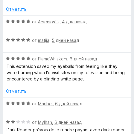
5
d
Отметить
О
от
ArseniosTs
,
4 дня назад
e
ц
е
r
О
н
от
matija
,
5 дней назад
ц
е
»
е
н
О
н
от
FlameWhiskers
,
6 дней назад
о
ц
е
н
This extension saved my eyeballs from feeling like they
е
н
а
were burning when I'd visit sites on my television and being
н
о
5
encountered by a blinding white page.
е
н
и
н
а
з
Отметить
о
5
5
н
и
О
от
Maribel
,
6 дней назад
а
з
ц
5
5
е
и
О
н
от
Mylhan
,
6 дней назад
з
ц
е
Dark Reader prévois de le rendre payant avec dark reader
5