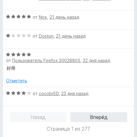
и
ц
з
е
О
5
н
от
Nox
,
21 день назад
ц
е
е
н
О
н
от
Doston
,
21 день назад
о
ц
е
н
е
н
а
О
н
о
5
от
Пользователь Firefox 20028805
,
22 дня назад
ц
е
н
и
е
н
а
好用
з
н
о
5
5
е
н
Отметить
и
н
а
з
о
О
1
от
cocobrED
,
23 дня назад
5
н
ц
и
а
е
з
5
н
5
Назад
Вперёд
и
е
з
н
Страница 1 из 277
5
о