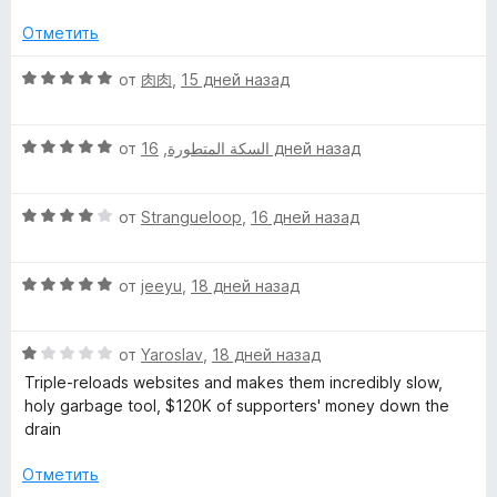
н
н
е
Отметить
а
н
5
о
О
от
肉肉
,
15 дней назад
и
н
ц
з
а
е
5
О
5
н
от
,
السكة المتطورة
16 дней назад
ц
и
е
е
з
н
О
н
от
Strangueloop
,
16 дней назад
5
о
ц
е
н
е
н
а
О
н
от
jeeyu
,
18 дней назад
о
5
ц
е
н
и
е
н
а
з
О
н
от
Yaroslav
,
18 дней назад
о
5
5
ц
е
н
и
Triple-reloads websites and makes them incredibly slow,
е
н
а
з
holy garbage tool, $120K of supporters' money down the
н
о
4
5
drain
е
н
и
н
а
з
Отметить
о
5
5