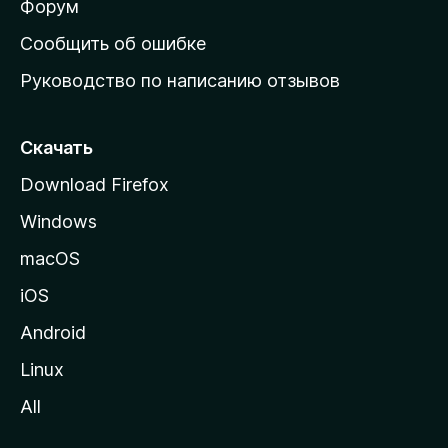
ш
Форум
н
Сообщить об ошибке
ю
Руководство по написанию отзывов
ю
с
т
Скачать
р
Download Firefox
а
Windows
н
и
macOS
ц
iOS
у
M
Android
o
Linux
z
All
i
l