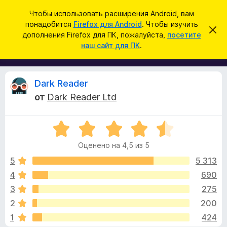
П
Войти
Чтобы использовать расширения Android, вам
о
понадобится
Firefox для Android
. Чтобы изучить
Д
С
и
дополнения Firefox для ПК, пожалуйста,
посетите
к
о
наш сайт для ПК
.
р
с
п
ы
к
т
о
ь
л
э
О
Dark Reader
т
н
о
от
Dark Reader Ltd
е
у
т
в
н
е
О
и
д
з
о
ц
я
м
Оценено на 4,5 из 5
е
д
л
ы
н
е
5
5 313
л
н
е
4
690
я
и
в
н
е
б
3
275
о
р
н
ы
2
200
а
а
1
424
4
у