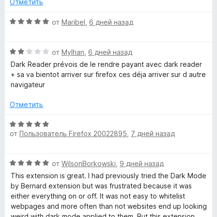
а
з
Отметить
о
5
5
н
и
О
от
Maribel
,
6 дней назад
а
з
ц
5
5
е
и
О
н
от
Mylhan
,
6 дней назад
з
ц
е
Dark Reader prévois de le rendre payant avec dark reader
5
е
н
+ sa va bientot arriver sur firefox ces déja arriver sur d autre
н
о
navigateur
е
н
н
а
Отметить
о
5
н
и
О
а
з
от
Пользователь Firefox 20022895
,
7 дней назад
ц
2
5
е
и
н
О
з
от
WilsonBorkowski
,
9 дней назад
е
ц
5
н
This extension is great. I had previously tried the Dark Mode
е
о
by Bernard extension but was frustrated because it was
н
н
either everything on or off. It was not easy to whitelist
е
а
webpages and more often than not websites end up looking
н
5
weird with dark mode applied to them. But this extension