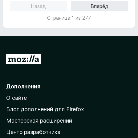
о
1
5
Назад
Вперёд
н
и
а
з
Страница 1 из 277
5
5
и
з
5
П
е
р
е
Дополнения
й
О сайте
т
и
Блог дополнений для Firefox
н
Мастерская расширений
а
Центр разработчика
д