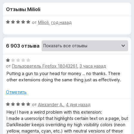
н
,
з
Отзывы Milioli
5
е
а
и
р
з
О
от
Milioli
,
год назад
а
«
5
ц
F
е
н
i
D
6 903 отзыва
е
r
н
e
a
о
О
f
н
от
Пользователь Firefox 18043261
,
3 часа назад
ц
o
r
а
е
Putting a gun to your head for money .. no thanks. There
x
5
н
other extensions doing the same thing just as effectively.
и
е
k
з
н
Отметить
5
о
R
н
О
от
Alexander A.
,
4 дня назад
а
ц
Hey! I have a weird problem with this extension:
e
1
е
I made a userscript that highlights certain text on a page, but
и
н
DarkReader keeps overriding my high visibility colors (neon
a
з
е
yellow, magenta, cyan, etc.) with neutral versions of these