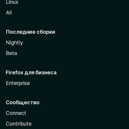
Linux
z
All
i
l
l
Последние сборки
a
Nightly
Beta
Firefox для бизнеса
Enterprise
Сообщество
Connect
Contribute