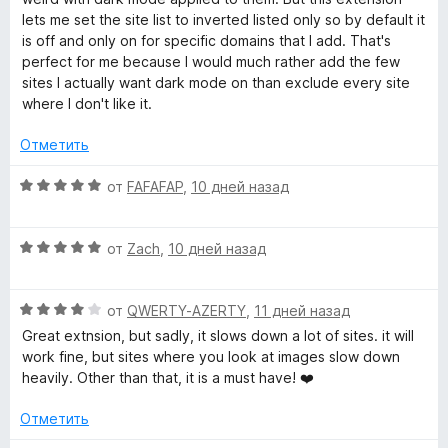
о
и
lets me set the site list to inverted listed only so by default it
н
з
is off and only on for specific domains that I add. That's
а
5
perfect for me because I would much rather add the few
5
sites I actually want dark mode on than exclude every site
и
where I don't like it.
з
5
Отметить
О
от
FAFAFAP
,
10 дней назад
ц
е
О
н
от
Zach
,
10 дней назад
ц
е
е
н
О
н
от
QWERTY-AZERTY
,
11 дней назад
о
ц
е
н
Great extnsion, but sadly, it slows down a lot of sites. it will
е
н
а
work fine, but sites where you look at images slow down
н
о
5
heavily. Other than that, it is a must have! ❤️
е
н
и
н
а
з
Отметить
о
5
5