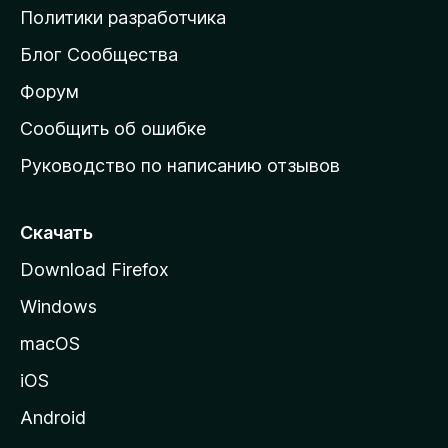
о
Политики разработчика
м
Блог Сообщества
а
ш
Форум
н
Сообщить об ошибке
ю
Руководство по написанию отзывов
ю
с
т
Скачать
р
Download Firefox
а
Windows
н
и
macOS
ц
iOS
у
M
Android
o