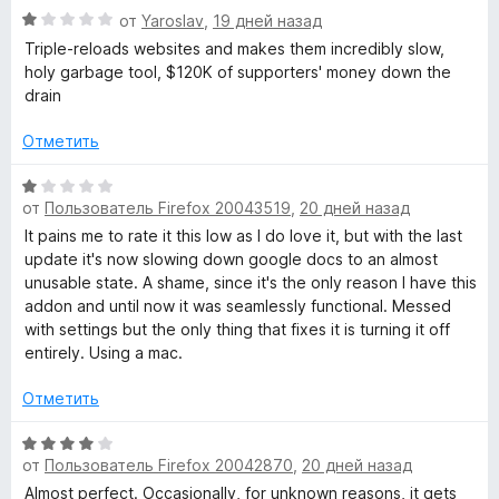
з
О
н
от
Yaroslav
,
19 дней назад
о
5
5
ц
е
н
и
Triple-reloads websites and makes them incredibly slow,
е
н
а
з
holy garbage tool, $120K of supporters' money down the
н
о
4
5
drain
е
н
и
н
а
з
Отметить
о
5
5
н
и
О
а
з
от
Пользователь Firefox 20043519
,
20 дней назад
ц
1
5
е
It pains me to rate it this low as I do love it, but with the last
и
н
update it's now slowing down google docs to an almost
з
е
unusable state. A shame, since it's the only reason I have this
5
н
addon and until now it was seamlessly functional. Messed
о
with settings but the only thing that fixes it is turning it off
н
entirely. Using a mac.
а
1
Отметить
и
з
О
от
Пользователь Firefox 20042870
,
20 дней назад
5
ц
е
Almost perfect. Occasionally, for unknown reasons, it gets