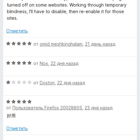
н
turned off on some websites. Working through temporary
е
blindness, I'll have to disable, then re-enable it for those
н
sites.
о
н
Отметить
а
4
О
от
omid meshkinghalam
,
21 день назад
и
ц
з
е
О
5
н
от
Nox
,
22 дня назад
ц
е
е
н
О
н
от
Doston
,
22 дня назад
о
ц
е
н
е
н
а
О
н
о
5
от
Пользователь Firefox 20028805
,
23 дня назад
ц
е
н
и
е
н
а
好用
з
н
о
5
5
е
н
Отметить
и
н
а
з