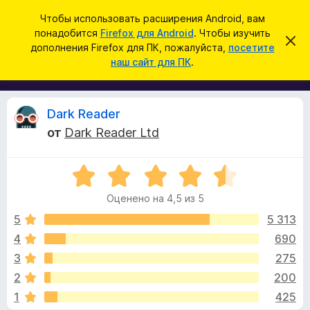
П
Войти
Чтобы использовать расширения Android, вам
о
понадобится
Firefox для Android
. Чтобы изучить
Д
С
и
дополнения Firefox для ПК, пожалуйста,
посетите
к
о
наш сайт для ПК
.
р
с
п
ы
к
т
о
ь
л
э
О
Dark Reader
т
н
о
от
Dark Reader Ltd
е
у
т
в
н
е
О
и
д
з
о
ц
я
м
Оценено на 4,5 из 5
е
д
л
ы
н
е
5
5 313
л
н
е
4
690
я
и
в
н
е
б
3
275
о
р
н
ы
2
200
а
а
1
425
4
у