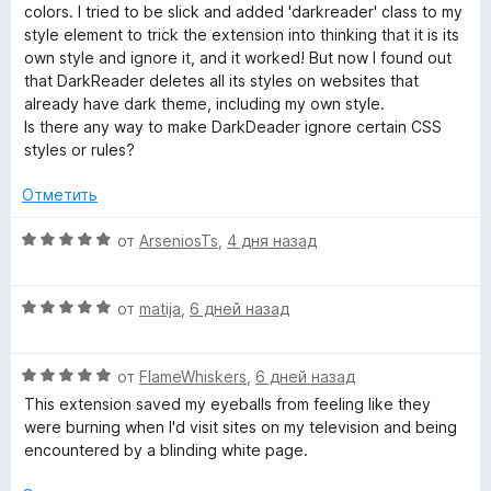
5
н
colors. I tried to be slick and added 'darkreader' class to my
о
d
style element to trick the extension into thinking that it is its
н
own style and ignore it, and it worked! But now I found out
а
that DarkReader deletes all its styles on websites that
e
5
already have dark theme, including my own style.
и
Is there any way to make DarkDeader ignore certain CSS
r
з
styles or rules?
5
»
Отметить
О
от
ArseniosTs
,
4 дня назад
ц
е
О
н
от
matija
,
6 дней назад
ц
е
е
н
О
н
от
FlameWhiskers
,
6 дней назад
о
ц
е
н
This extension saved my eyeballs from feeling like they
е
н
а
were burning when I'd visit sites on my television and being
н
о
5
encountered by a blinding white page.
е
н
и
н