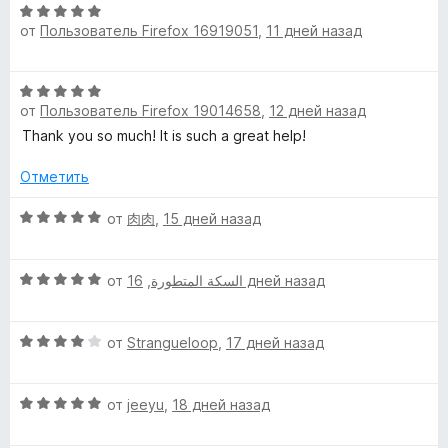
н
и
О
а
з
от
Пользователь Firefox 16919051
,
11 дней назад
ц
4
5
е
и
н
О
з
е
от
Пользователь Firefox 19014658
,
12 дней назад
ц
5
н
е
Thank you so much! It is such a great help!
о
н
н
е
Отметить
а
н
5
о
О
от
肉肉
,
15 дней назад
и
н
ц
з
а
е
5
О
5
н
от
,
السكة المتطورة
16 дней назад
ц
и
е
е
з
н
О
н
от
Strangueloop
,
17 дней назад
5
о
ц
е
н
е
н
а
О
н
от
jeeyu
,
18 дней назад
о
5
ц
е
н
и
е
н
а