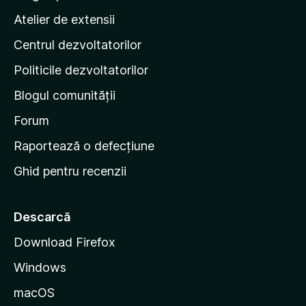
l
p
Atelier de extensii
u
a
ă
Centrul dezvoltatorilor
g
r
i
i
Politicile dezvoltatorilor
n
Blogul comunității
a
d
Forum
e
Raportează o defecțiune
s
Ghid pentru recenzii
t
a
r
Descarcă
t
Download Firefox
M
Windows
o
z
macOS
i