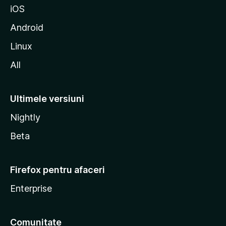
iOS
l
l
Android
a
Linux
All
Ultimele versiuni
Nightly
Beta
Firefox pentru afaceri
Enterprise
Comunitate