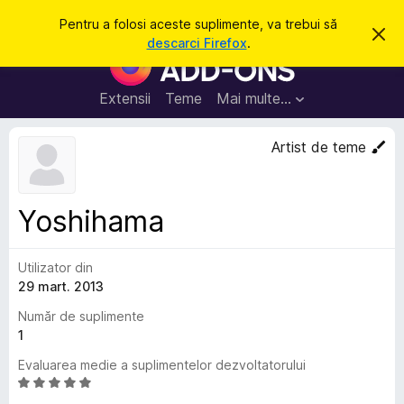
C
Intră în cont
Pentru a folosi aceste suplimente, va trebui să
R
a
descarci Firefox
.
e
S
u
s
u
p
t
i
p
Extensii
Teme
Mai multe…
ă
n
l
g
e
i
Artist de teme
a
m
c
e
e
a
n
s
Yoshihama
t
t
ă
e
n
o
Utilizator din
p
t
29 mart. 2013
e
i
f
n
Număr de suplimente
i
t
1
c
a
r
Evaluarea medie a suplimentelor dezvoltatorului
r
u
e
E
F
v