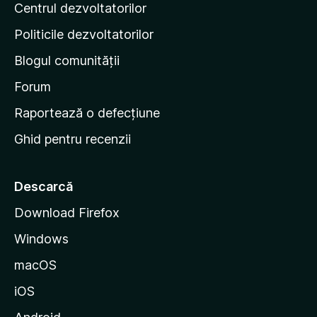
Centrul dezvoltatorilor
g
r
i
i
Politicile dezvoltatorilor
n
Blogul comunității
a
d
Forum
e
Raportează o defecțiune
s
Ghid pentru recenzii
t
a
r
Descarcă
t
Download Firefox
M
Windows
o
z
macOS
i
iOS
l
l