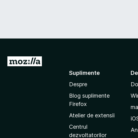
D
u
Suplimente
De
-
Despre
Do
t
e
Blog suplimente
Wi
p
Firefox
m
e
Atelier de extensii
p
iO
a
Centrul
An
g
dezvoltatorilor