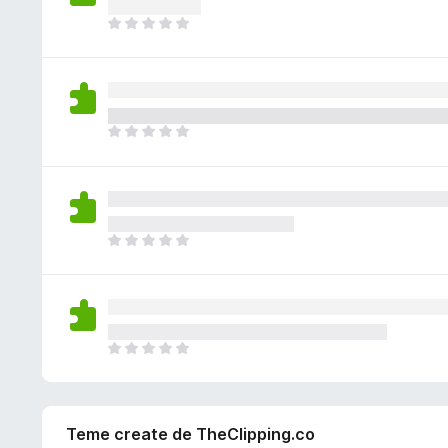
i
l
c
s
N
u
ă
t
u
ă
e
ă
e
r
v
î
x
i
a
n
i
l
c
s
N
u
ă
t
u
ă
e
ă
e
r
v
î
x
i
a
n
i
l
c
s
N
u
ă
t
u
ă
e
ă
e
r
v
î
x
i
a
n
i
l
c
s
N
u
ă
t
u
ă
e
ă
e
r
v
î
x
i
a
n
Teme create de TheClipping.co
i