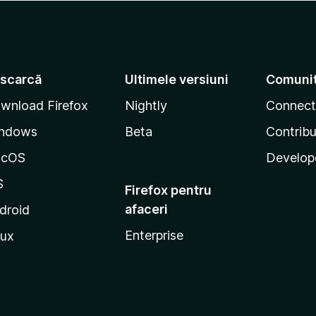
scarcă
Ultimele versiuni
Comuni
wnload Firefox
Nightly
Connect
ndows
Beta
Contribu
acOS
Develop
S
Firefox pentru
afaceri
droid
Enterprise
nux