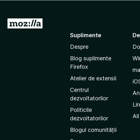
i
r
e
D
f
u
Suplimente
De
o
-
x
Despre
Do
t
e
Blog suplimente
Wi
p
Firefox
m
e
Atelier de extensii
p
iO
a
Centrul
An
g
dezvoltatorilor
Li
i
Politicile
n
All
dezvoltatorilor
a
Blogul comunității
d