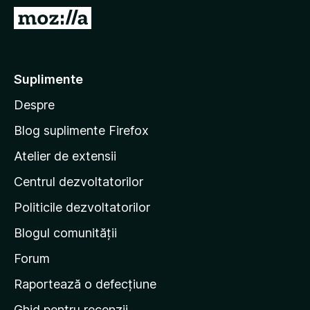
i
D
r
u
e
-
f
t
Suplimente
o
e
x
Despre
p
e
Blog suplimente Firefox
p
Atelier de extensii
a
Centrul dezvoltatorilor
g
i
Politicile dezvoltatorilor
n
Blogul comunității
a
d
Forum
e
Raportează o defecțiune
s
Ghid pentru recenzii