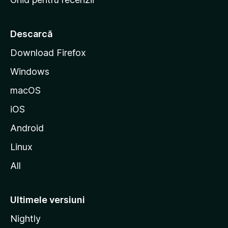
t
a
r
Descarcă
t
Download Firefox
M
Windows
o
z
macOS
i
iOS
l
l
Android
a
Linux
All
Ultimele versiuni
Nightly