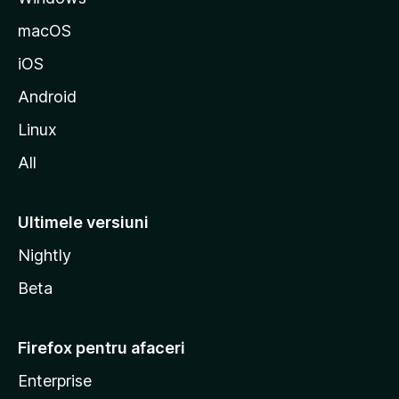
z
macOS
i
iOS
l
l
Android
a
Linux
All
Ultimele versiuni
Nightly
Beta
Firefox pentru afaceri
Enterprise