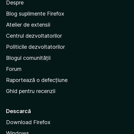
e
Despre
r
p
v
i
e
a
Blog suplimente Firefox
l
p
Atelier de extensii
u
a
ă
Centrul dezvoltatorilor
g
r
i
i
Politicile dezvoltatorilor
n
Blogul comunității
a
d
Forum
e
Raportează o defecțiune
s
Ghid pentru recenzii
t
a
r
Descarcă
t
Download Firefox
M
Windows
o