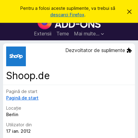
C
Intră în cont
Pentru a folosi aceste suplimente, va trebui să
R
a
descarci Firefox
.
e
S
u
s
u
p
t
i
p
Extensii
Teme
Mai multe…
ă
n
l
g
e
i
Dezvoltator de suplimente
a
m
c
e
e
a
n
s
Shoop.de
t
t
ă
e
n
o
Pagină de start
p
t
Pagină de start
e
i
f
n
Locație
i
t
Berlin
c
a
r
Utilizator din
r
u
e
17 ian. 2012
F