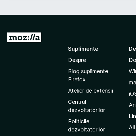
i
r
e
f
o
D
x
u
Suplimente
De
-
Despre
Do
t
e
Blog suplimente
Wi
p
Firefox
m
e
Atelier de extensii
p
iO
a
Centrul
An
g
dezvoltatorilor
Li
i
Politicile
n
All
dezvoltatorilor
a