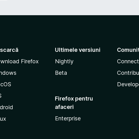
scarcă
Ultimele versiuni
Comuni
wnload Firefox
Nightly
Connect
ndows
Beta
Contribu
acOS
Develop
S
Firefox pentru
afaceri
droid
Enterprise
nux