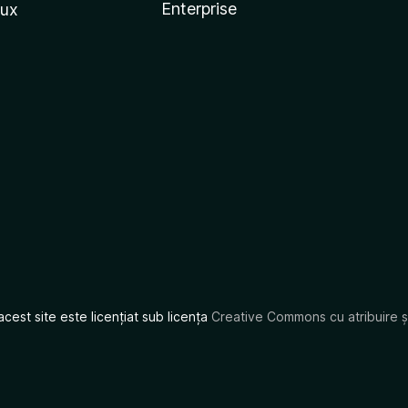
Enterprise
nux
acest site este licențiat sub licența
Creative Commons cu atribuire și