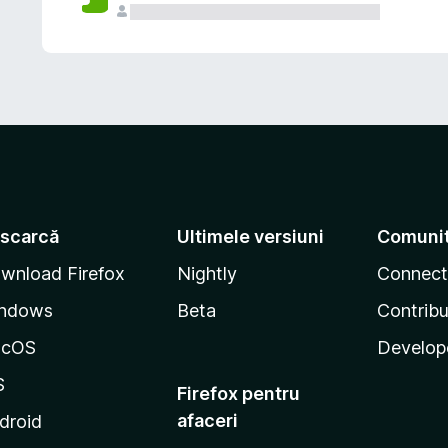
scarcă
Ultimele versiuni
Comuni
wnload Firefox
Nightly
Connect
ndows
Beta
Contribu
acOS
Develop
S
Firefox pentru
afaceri
droid