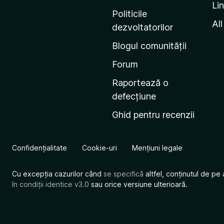
Li
i
Politicile
n
All
dezvoltatorilor
a
Blogul comunității
d
e
Forum
s
Raportează o
t
defecțiune
a
Ghid pentru recenzii
r
t
M
Confidențialitate
Cookie-uri
Mențiuni legale
o
z
Cu excepția cazurilor când
se specifică
altfel, conținutul de pe 
i
în condiții identice v3.0
sau orice versiune ulterioară.
l
l