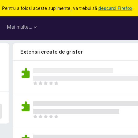
Pentru a folosi aceste suplimente, va trebui să
descarci Firefox
.
Mai multe…
Extensii create de grisfer
N
u
e
x
i
s
N
t
u
ă
e
î
x