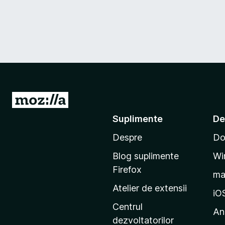
D
u
Suplimente
De
-
Despre
Do
t
e
Blog suplimente
Wi
p
Firefox
m
e
Atelier de extensii
p
iO
a
Centrul
An
g
dezvoltatorilor