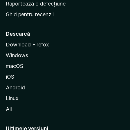
e
Raportează o defecțiune
s
Ghid pentru recenzii
t
a
r
Descarcă
t
Download Firefox
M
Windows
o
z
macOS
i
iOS
l
l
Android
a
Linux
All
Ultimele versiuni