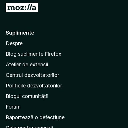
i
D
r
u
e
-
f
t
Suplimente
o
e
x
Despre
p
e
Blog suplimente Firefox
p
Atelier de extensii
a
Centrul dezvoltatorilor
g
i
Politicile dezvoltatorilor
n
Blogul comunității
a
d
Forum
e
Raportează o defecțiune
s
Ghid pentru recenzii