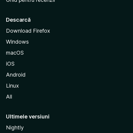
t
a
r
Descarcă
t
Download Firefox
M
Windows
o
z
macOS
i
iOS
l
l
Android
a
Linux
All
Ultimele versiuni
Nightly