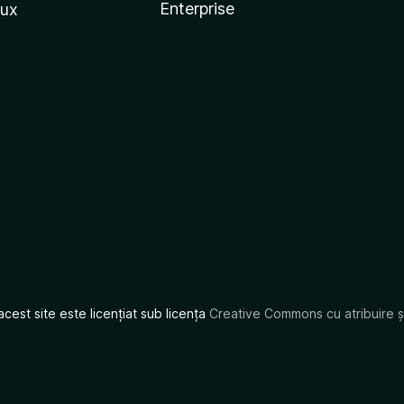
Enterprise
nux
acest site este licențiat sub licența
Creative Commons cu atribuire și