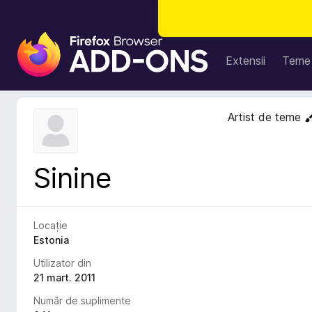
S
u
Extensii
Teme
p
l
i
Artist de teme
m
e
n
Sinine
t
e
p
e
Locație
n
Estonia
t
Utilizator din
r
21 mart. 2011
u
Număr de suplimente
F