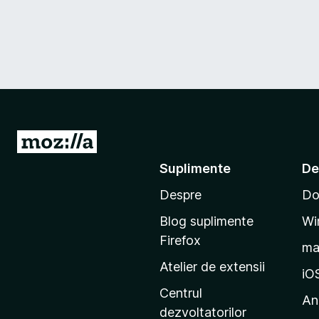
D
u
Suplimente
De
-
Despre
Do
t
e
Blog suplimente
Wi
p
Firefox
m
e
Atelier de extensii
p
iO
a
Centrul
An
g
dezvoltatorilor