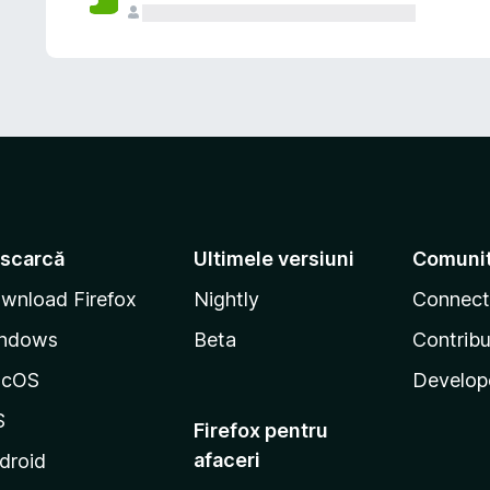
scarcă
Ultimele versiuni
Comuni
wnload Firefox
Nightly
Connect
ndows
Beta
Contribu
acOS
Develop
S
Firefox pentru
afaceri
droid