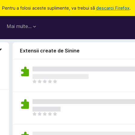
Pentru a folosi aceste suplimente, va trebui să
descarci Firefox
.
Mai multe…
Extensii create de Sinine
N
u
e
x
i
s
N
t
u
ă
e
î
x