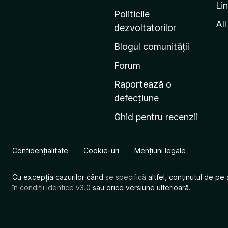
Li
i
Politicile
n
All
dezvoltatorilor
a
Blogul comunității
d
e
Forum
s
Raportează o
t
defecțiune
a
Ghid pentru recenzii
r
t
M
Confidențialitate
Cookie-uri
Mențiuni legale
o
z
Cu excepția cazurilor când
se specifică
altfel, conținutul de pe 
i
în condiții identice v3.0
sau orice versiune ulterioară.
l
l