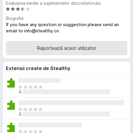
Evaluarea medie a suplimentelor dezvoltatorului
i
E
r
v
Biografie
e
a
If you have any question or suggestion please send an
f
l
email to info@stealthy.co
o
u
a
x
t
Raportează acest utilizator
(
ă
)
Extensii create de Stealthy
c
u
3
N
,
u
3
e
d
x
i
N
i
n
u
s
5
e
t
s
x
ă
N