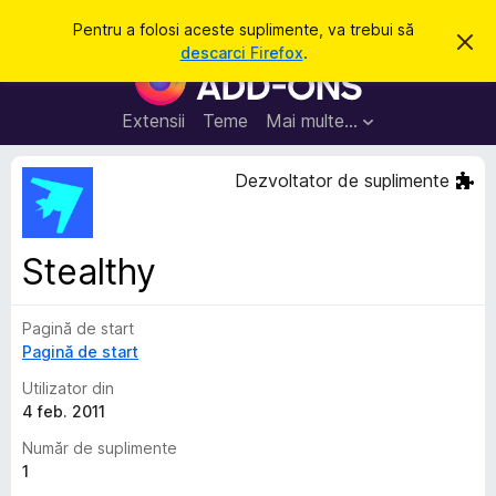
C
Intră în cont
Pentru a folosi aceste suplimente, va trebui să
R
a
descarci Firefox
.
e
S
u
s
u
p
t
i
p
Extensii
Teme
Mai multe…
ă
n
l
g
e
i
Dezvoltator de suplimente
a
m
c
e
e
a
n
s
Stealthy
t
t
ă
e
n
o
Pagină de start
p
t
Pagină de start
e
i
f
n
Utilizator din
i
t
4 feb. 2011
c
a
r
Număr de suplimente
r
u
e
1
F