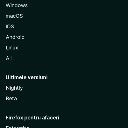
Windows
o
z
macOS
i
iOS
l
l
Android
a
Linux
All
Ultimele versiuni
Nightly
Beta
Firefox pentru afaceri