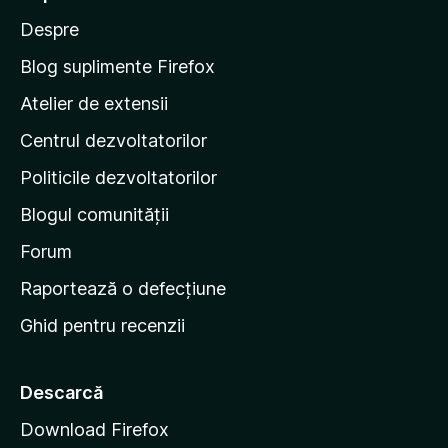
ă
e
ă
e
Despre
r
p
v
i
e
a
Blog suplimente Firefox
l
p
Atelier de extensii
u
a
ă
Centrul dezvoltatorilor
g
r
i
i
Politicile dezvoltatorilor
n
Blogul comunității
a
d
Forum
e
Raportează o defecțiune
s
Ghid pentru recenzii
t
a
r
Descarcă
t
Download Firefox
M