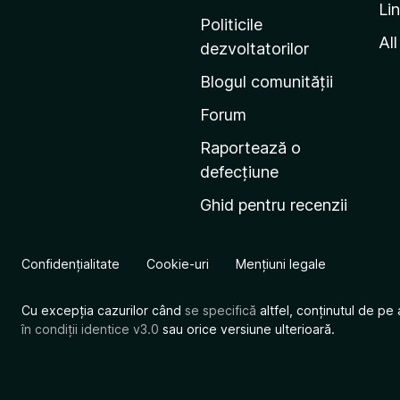
Li
i
Politicile
n
All
dezvoltatorilor
a
Blogul comunității
d
e
Forum
s
Raportează o
t
defecțiune
a
Ghid pentru recenzii
r
t
M
Confidențialitate
Cookie-uri
Mențiuni legale
o
z
Cu excepția cazurilor când
se specifică
altfel, conținutul de pe 
i
în condiții identice v3.0
sau orice versiune ulterioară.
l
l