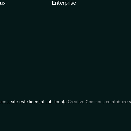
Enterprise
nux
acest site este licențiat sub licența
Creative Commons cu atribuire și