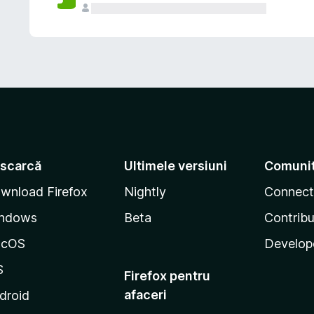
scarcă
Ultimele versiuni
Comuni
wnload Firefox
Nightly
Connect
ndows
Beta
Contribu
acOS
Develop
S
Firefox pentru
afaceri
droid