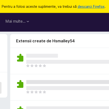
Pentru a folosi aceste suplimente, va trebui să
descarci Firefox
.
Mai multe…
Extensii create de Hsmalley54
N
u
e
x
i
s
N
t
u
ă
e
î
x