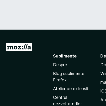
D
u
Suplimente
De
-
Despre
Do
t
e
Blog suplimente
Wi
p
Firefox
m
e
Atelier de extensii
p
iO
a
Centrul
An
g
dezvoltatorilor