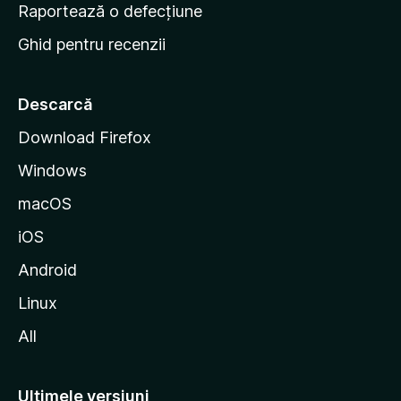
e
Raportează o defecțiune
s
Ghid pentru recenzii
t
a
r
Descarcă
t
Download Firefox
M
Windows
o
z
macOS
i
iOS
l
l
Android
a
Linux
All
Ultimele versiuni