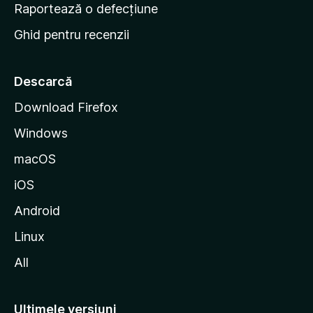
e
Raportează o defecțiune
s
Ghid pentru recenzii
t
a
r
Descarcă
t
Download Firefox
M
Windows
o
z
macOS
i
iOS
l
l
Android
a
Linux
All
Ultimele versiuni