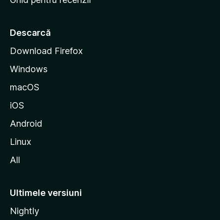
t
a
r
Descarcă
t
Download Firefox
M
Windows
o
z
macOS
i
iOS
l
l
Android
a
Linux
All
Ultimele versiuni
Nightly