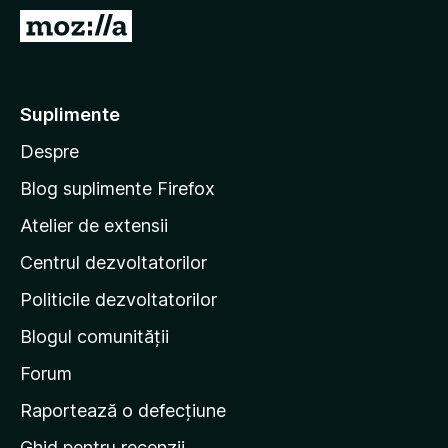
i
D
r
u
e
-
f
t
Suplimente
o
e
x
Despre
p
e
Blog suplimente Firefox
p
Atelier de extensii
a
Centrul dezvoltatorilor
g
i
Politicile dezvoltatorilor
n
Blogul comunității
a
d
Forum
e
Raportează o defecțiune
s
Ghid pentru recenzii