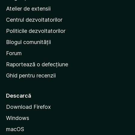
l
p
Atelier de extensii
u
a
ă
Centrul dezvoltatorilor
g
r
i
i
Politicile dezvoltatorilor
n
Blogul comunității
a
d
Forum
e
Raportează o defecțiune
s
Ghid pentru recenzii
t
a
r
Descarcă
t
Download Firefox
M
Windows
o
z
macOS
i