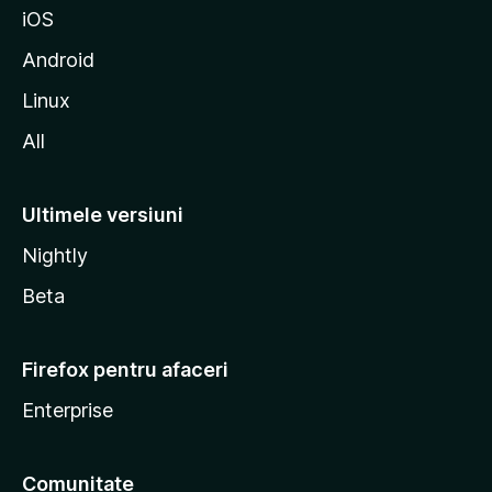
iOS
l
l
Android
a
Linux
All
Ultimele versiuni
Nightly
Beta
Firefox pentru afaceri
Enterprise
Comunitate