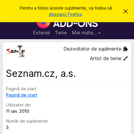
C
Intră în cont
Pentru a folosi aceste suplimente, va trebui să
R
a
descarci Firefox
.
e
S
u
s
u
p
t
i
p
Extensii
Teme
Mai multe…
ă
n
l
g
e
i
Dezvoltator de suplimente
a
m
c
Artist de teme
e
e
a
n
s
Seznam.cz, a.s.
t
t
ă
e
n
o
Pagină de start
p
t
Pagină de start
e
i
f
n
Utilizator din
i
t
11 ian. 2010
c
a
r
Număr de suplimente
r
u
e
3
F