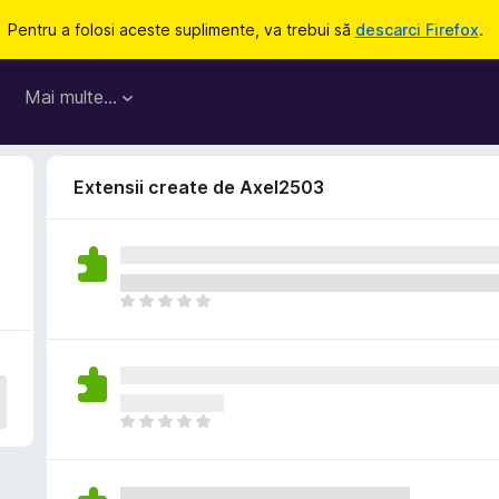
Pentru a folosi aceste suplimente, va trebui să
descarci Firefox
.
Mai multe…
Extensii create de Axel2503
N
u
e
x
i
s
N
t
u
ă
e
î
x