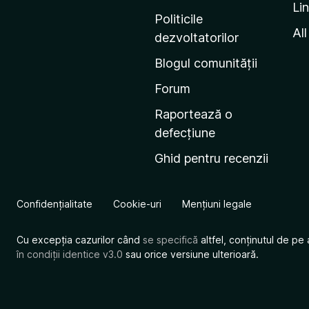
Li
i
Politicile
n
All
dezvoltatorilor
a
Blogul comunității
d
e
Forum
s
Raportează o
t
defecțiune
a
Ghid pentru recenzii
r
t
M
Confidențialitate
Cookie-uri
Mențiuni legale
o
z
Cu excepția cazurilor când
se specifică
altfel, conținutul de pe 
i
în condiții identice v3.0
sau orice versiune ulterioară.
l
l