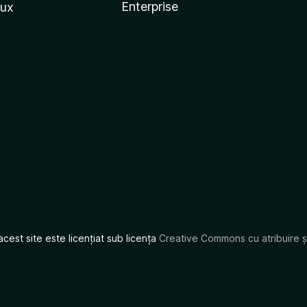
Enterprise
nux
acest site este licențiat sub licența
Creative Commons cu atribuire și