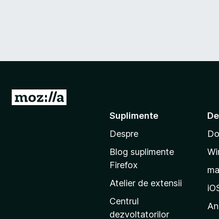
D
u
Suplimente
De
-
Despre
Do
t
e
Blog suplimente
Wi
p
Firefox
m
e
Atelier de extensii
p
iO
a
Centrul
An
g
dezvoltatorilor