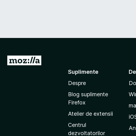
D
u
Suplimente
De
-
Despre
Do
t
e
Blog suplimente
Wi
p
Firefox
m
e
Atelier de extensii
p
iO
a
Centrul
An
g
dezvoltatorilor