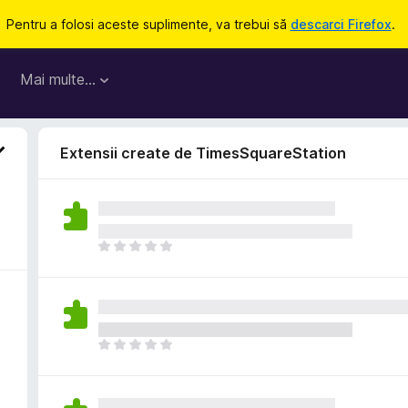
Pentru a folosi aceste suplimente, va trebui să
descarci Firefox
.
Mai multe…
Extensii create de TimesSquareStation
N
u
e
x
i
s
N
t
u
ă
e
î
x