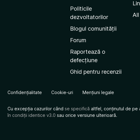
Li
i
Politicile
n
All
dezvoltatorilor
a
Blogul comunității
d
e
Forum
s
Raportează o
t
defecțiune
a
Ghid pentru recenzii
r
t
M
Confidențialitate
Cookie-uri
Mențiuni legale
o
z
Cu excepția cazurilor când
se specifică
altfel, conținutul de pe 
i
în condiții identice v3.0
sau orice versiune ulterioară.
l
l