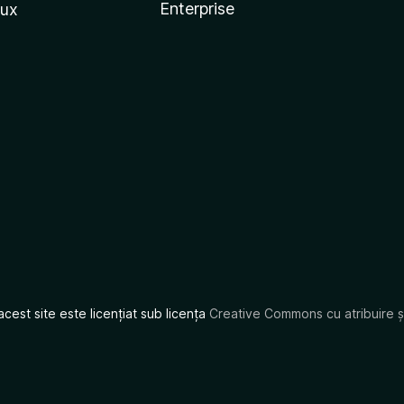
Enterprise
nux
acest site este licențiat sub licența
Creative Commons cu atribuire și