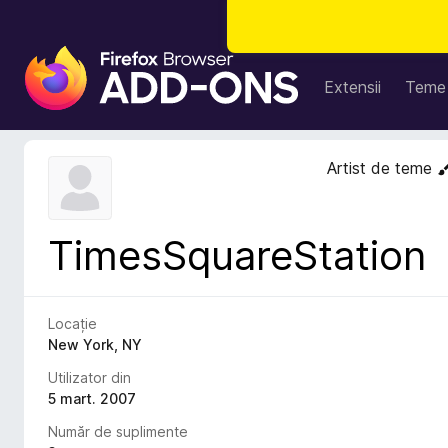
S
u
Extensii
Teme
p
l
i
Artist de teme
m
e
n
TimesSquareStation
t
e
p
e
Locație
n
New York, NY
t
Utilizator din
r
5 mart. 2007
u
Număr de suplimente
F