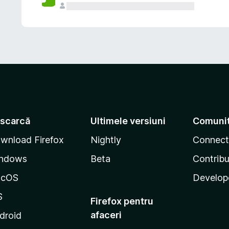
scarcă
Ultimele versiuni
Comuni
wnload Firefox
Nightly
Connect
ndows
Beta
Contribu
acOS
Develop
S
Firefox pentru
afaceri
droid