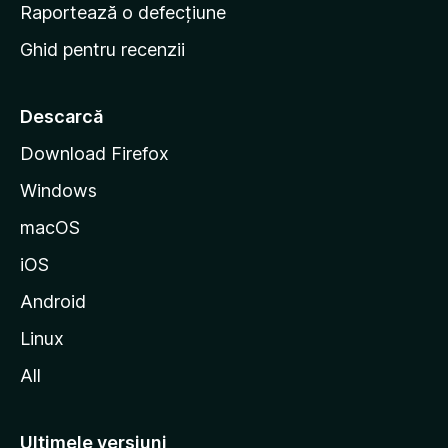
e
Raportează o defecțiune
s
Ghid pentru recenzii
t
a
r
Descarcă
t
Download Firefox
M
Windows
o
z
macOS
i
iOS
l
l
Android
a
Linux
All
Ultimele versiuni