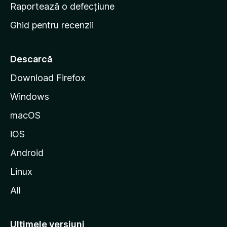
e
Raportează o defecțiune
s
Ghid pentru recenzii
t
a
r
Descarcă
t
Download Firefox
M
Windows
o
z
macOS
i
iOS
l
l
Android
a
Linux
All
Ultimele versiuni