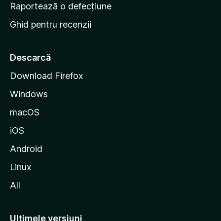
e
Raportează o defecțiune
s
Ghid pentru recenzii
t
a
r
Descarcă
t
Download Firefox
M
Windows
o
z
macOS
i
iOS
l
l
Android
a
Linux
All
Ultimele versiuni