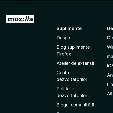
i
r
e
D
f
u
Suplimente
De
o
-
x
Despre
Do
t
e
Blog suplimente
Wi
p
Firefox
m
e
Atelier de extensii
p
iO
a
Centrul
An
g
dezvoltatorilor
Li
i
Politicile
n
All
dezvoltatorilor
a
Blogul comunității
d