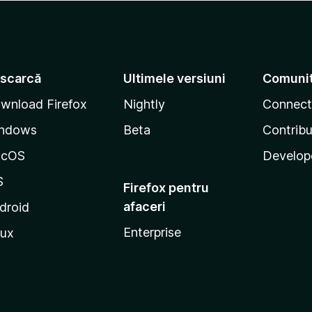
scarcă
Ultimele versiuni
Comuni
wnload Firefox
Nightly
Connect
ndows
Beta
Contribu
acOS
Develop
S
Firefox pentru
afaceri
droid
Enterprise
nux