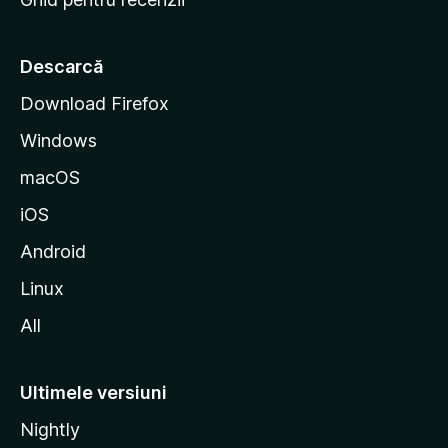
t
a
r
Descarcă
t
Download Firefox
M
Windows
o
z
macOS
i
iOS
l
l
Android
a
Linux
All
Ultimele versiuni
Nightly