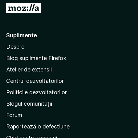
i
D
r
u
e
-
f
t
Suplimente
o
e
x
Despre
p
e
Blog suplimente Firefox
p
Atelier de extensii
a
Centrul dezvoltatorilor
g
i
Politicile dezvoltatorilor
n
Blogul comunității
a
d
Forum
e
Raportează o defecțiune
s
Ghid pentru recenzii