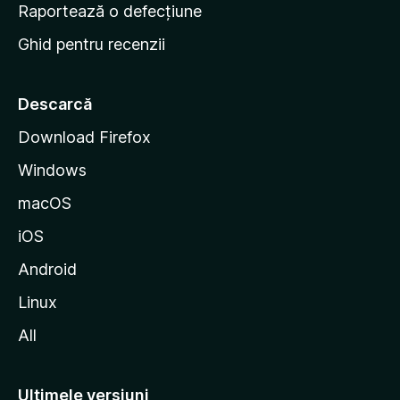
e
Raportează o defecțiune
s
Ghid pentru recenzii
t
a
r
Descarcă
t
Download Firefox
M
Windows
o
z
macOS
i
iOS
l
l
Android
a
Linux
All
Ultimele versiuni