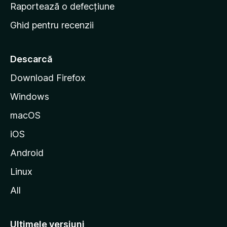
e
Raportează o defecțiune
s
Ghid pentru recenzii
t
a
r
Descarcă
t
Download Firefox
M
Windows
o
z
macOS
i
iOS
l
l
Android
a
Linux
All
Ultimele versiuni