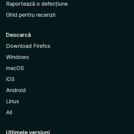
e
Raportează o defecțiune
s
Ghid pentru recenzii
t
a
r
Descarcă
t
Download Firefox
M
Windows
o
z
macOS
i
iOS
l
l
Android
a
Linux
All
Ultimele versiuni