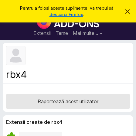
C
Intră în cont
Pentru a folosi aceste suplimente, va trebui să
R
a
descarci Firefox
.
e
S
u
s
u
p
t
i
p
Extensii
Teme
Mai multe…
ă
n
l
g
e
i
a
m
c
e
e
a
n
s
rbx4
t
t
ă
e
n
o
p
t
e
i
Raportează acest utilizator
f
n
i
t
c
a
r
Extensii create de rbx4
r
u
e
F