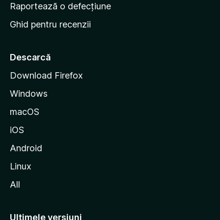
e
Raportează o defecțiune
s
Ghid pentru recenzii
t
a
r
Descarcă
t
Download Firefox
M
Windows
o
z
macOS
i
iOS
l
l
Android
a
Linux
All
Ultimele versiuni